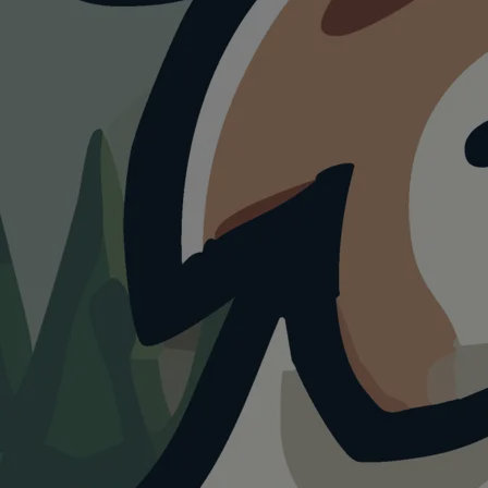
HUNDESTRAND
Rheinufer
Gernsheim
3.0
Visualisierung · KI