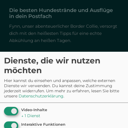
Die besten Hundestrände und Ausflüge
in dein Postfach
Fynn, unser abenteuerlicher Border Collie, versorgt
dich mit den heißesten Tipps für eine echte
Abkühlung an heißen Tagen.
Dienste, die wir nutzen
möchten
Jetzt kostenlos sichern
Hier kannst du einsehen und anpassen, welche externen
Dienste wir verwenden. Du kannst deine Zustimmung
Ich bin einverstanden, gelegentlich E-Mails von
jederzeit widerrufen.
Um mehr zu erfahren, lesen Sie bitte
WuffsWorld zu erhalten. Abmeldung jederzeit möglich.
unsere
Datenschutzerklärung
.
Daten werden an
Brevo
übertragen gemäß deren
Datenschutzrichtlinien.
Video-Inhalte
↓
1
Dienst
Interaktive Funktionen