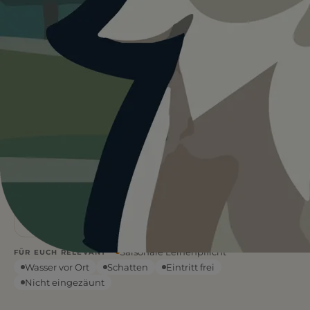
Heute ist
···
für Rheinufer Gernsheim.
Wetterdaten:
OpenWeatherMap
3
Kies
/ 5
1 BEWERTUNG
STRANDART
Flach &
—
°C
tief
WETTER
WASSERART
Saisonale Leinenpflicht
FÜR EUCH RELEVANT
Wasser vor Ort
Schatten
Eintritt frei
Nicht eingezäunt