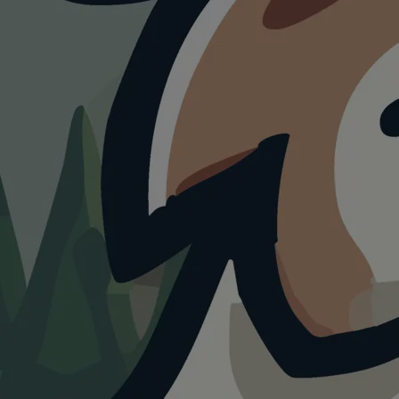
HUNDEAUSLAUF
Hundewiese im
Hanseviertel
4.0