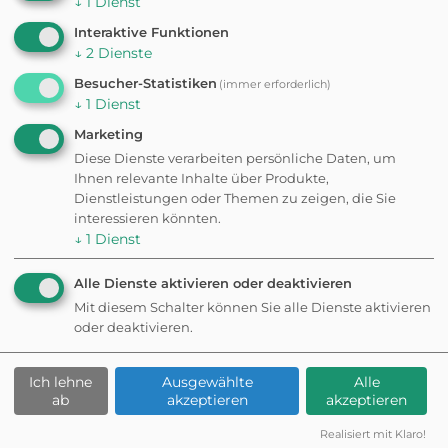
↓
1
Dienst
✦ Eigene Bewertung schreiben
Interaktive Funktionen
↓
2
Dienste
Fehler gefunden? Feedback senden
Besucher-Statistiken
(immer erforderlich)
↓
1
Dienst
Weitere
Marketing
Diese Dienste verarbeiten persönliche Daten, um
Ihnen relevante Inhalte über Produkte,
Ausflugsziele in der
Dienstleistungen oder Themen zu zeigen, die Sie
interessieren könnten.
Nähe
↓
1
Dienst
Alle Dienste aktivieren oder deaktivieren
Mit diesem Schalter können Sie alle Dienste aktivieren
ATTRAKTION
oder deaktivieren.
Tigerpark Dassow
Ich lehne
Ausgewählte
Alle
Eingezäunt
Kostenpflichtig
ab
akzeptieren
akzeptieren
ATTRAKTION
Realisiert mit Klaro!
minimare Entdecker Park