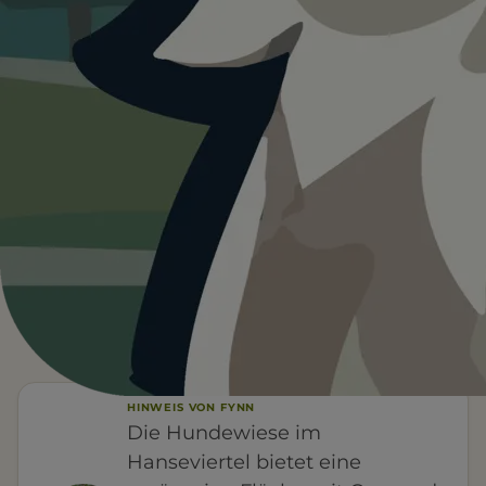
Heute ist
ein guter Tag
für
Hundewiese im Hanseviertel.
13°C und trocken. Gute Bedingungen für euren
Ausflug.
Wetterdaten:
OpenWeatherMap
4
13
/ 5
°C
BEWERTUNG
MÄSSIG BEWÖLKT
HINWEIS VON FYNN
Die Hundewiese im
Hanseviertel bietet eine