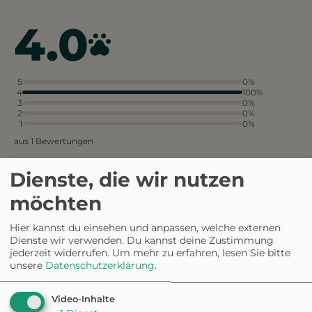
4.0
5
0%
4
100%
3
0%
2
0%
1
0%
aus 1 Bewertungen
Dienste, die wir nutzen
möchten
Die Hundewiese ist groß und
bietet viel Platz für die Vierbeiner
zum Toben und Spielen.
Hier kannst du einsehen und anpassen, welche externen
Dienste wir verwenden. Du kannst deine Zustimmung
jederzeit widerrufen.
Um mehr zu erfahren, lesen Sie bitte
unsere
Datenschutzerklärung
.
Video-Inhalte