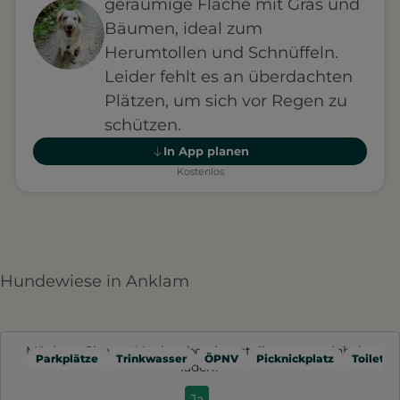
geräumige Fläche mit Gras und
Bäumen, ideal zum
Herumtollen und Schnüffeln.
Leider fehlt es an überdachten
Plätzen, um sich vor Regen zu
schützen.
In App planen
Kostenlos
Hundewiese in Anklam
Möchten Sie von
Mapbox
bereitgestellte externe Inhalte
Parkplätze
Trinkwasser
ÖPNV
Picknickplatz
Toilette
laden?
Ja