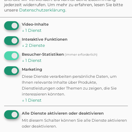
jederzeit widerrufen.
Um mehr zu erfahren, lesen Sie bitte
HUNDESTRAND
unsere
Datenschutzerklärung
.
Rostock Warnemünde
Hundestrand
Video-Inhalte
↓
1
Dienst
Kiesstrand
Interaktive Funktionen
↓
2
Dienste
HUNDEAUSLAUFPLATZ
Hundespielplatz
Besucher-Statistiken
(immer erforderlich)
Nienhagen
↓
1
Dienst
Marketing
Eingezäunt
Diese Dienste verarbeiten persönliche Daten, um
Ihnen relevante Inhalte über Produkte,
HUNDEAUSLAUFPLATZ
Dienstleistungen oder Themen zu zeigen, die Sie
Hundespielplatz in Groß
interessieren könnten.
Klein
↓
1
Dienst
Eingezäunt
Alle Dienste aktivieren oder deaktivieren
Mit diesem Schalter können Sie alle Dienste aktivieren
HUNDESTRAND
oder deaktivieren.
Hundestrand Graal-Müritz