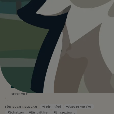
Heute ist
ein guter Tag
für
Hundeauslaufzone Rostocker Heide.
23°C und bedeckt. Kein Regen und kein direktes
Sonnenlicht. Für Hunde oft die angenehmsten
Bedingungen. Wasser ist vor Ort.
Wetterdaten:
OpenWeatherMap
4
Frei
/ 5
BEWERTUNG
EINTRITT
23
°C
BEDECKT
Leinenfrei
Wasser vor Ort
FÜR EUCH RELEVANT
Schatten
Eintritt frei
Eingezäunt