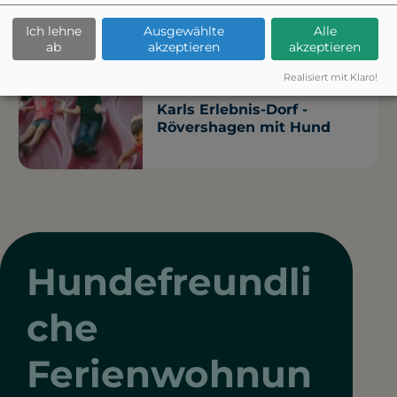
Strandzugang 38
Ich lehne
Ausgewählte
Alle
ab
akzeptieren
akzeptieren
Sandstrand
Kostenpflichtig
Realisiert mit Klaro!
ATTRAKTION
Karls Erlebnis-Dorf -
Rövershagen mit Hund
Hundefreundli
che
Ferienwohnun