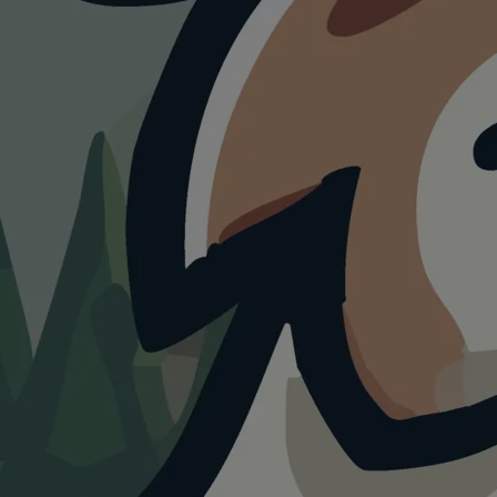
HUNDEAUSLAUF
Hundeauslaufzone
Rostocker Heide
4.0
Visualisierung · KI