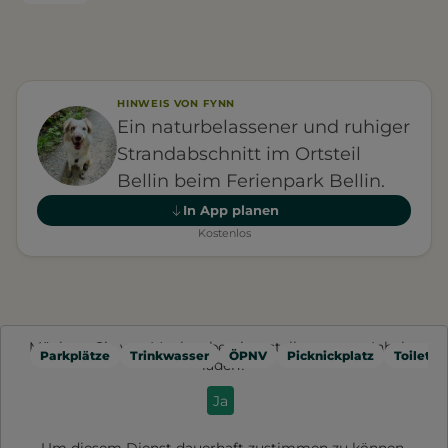
HINWEIS VON FYNN
Ein naturbelassener und ruhiger
Strandabschnitt im Ortsteil
Bellin beim Ferienpark Bellin.
In App planen
Kostenlos
Möchten Sie von
Mapbox
bereitgestellte externe Inhalte
Parkplätze
Trinkwasser
ÖPNV
Picknickplatz
Toilette
laden?
Ja