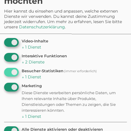
möchten
Spaziergänge in der
Hier kannst du einsehen und anpassen, welche externen
Dienste wir verwenden. Du kannst deine Zustimmung
Nähe
jederzeit widerrufen.
Um mehr zu erfahren, lesen Sie bitte
unsere
Datenschutzerklärung
.
Video-Inhalte
WANDERUNG
↓
1
Dienst
Wanderung Altwarper
Interaktive Funktionen
Binnendünen
↓
2
Dienste
6,3 km
Besucher-Statistiken
(immer erforderlich)
↓
1
Dienst
Marketing
Diese Dienste verarbeiten persönliche Daten, um
Ihnen relevante Inhalte über Produkte,
Dienstleistungen oder Themen zu zeigen, die Sie
interessieren könnten.
Gut ausgerüstet
↓
1
Dienst
Alle Dienste aktivieren oder deaktivieren