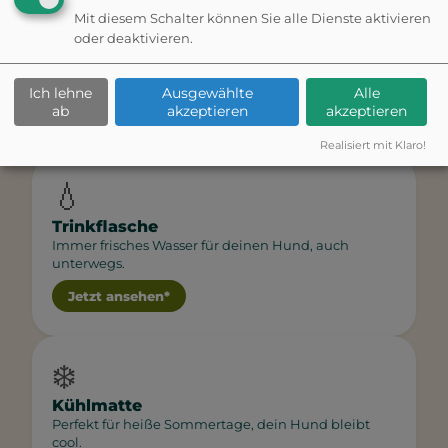
für euren
Mit diesem Schalter können Sie alle Dienste aktivieren
oder deaktivieren.
Ausflug
Ich lehne
Ausgewählte
Alle
ab
akzeptieren
akzeptieren
Realisiert mit Klaro!
💧
Trinkflasche
Immer frisches Wasser für deinen Hund, auch
unterwegs.
Jetzt ansehen*
❄️
Kühlmatte
Perfekt für heiße Sommertage, dein Hund bleibt
cool.