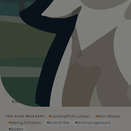
Heute ist
ein guter Tag
für
Hundestrand Bellin.
19°C und trocken. Kein Schatten vor Ort, kein Wasser
vor Ort. Gute Bedingungen für euren Ausflug.
Wetterdaten:
OpenWeatherMap
Natur
Flach
STRANDART
WASSERART
19
°C
EIN PAAR WOLKEN
Leinenpflicht unklar
Kein Wasser
FÜR EUCH RELEVANT
Wenig Schatten
Eintritt frei
Nicht eingezäunt
Baden