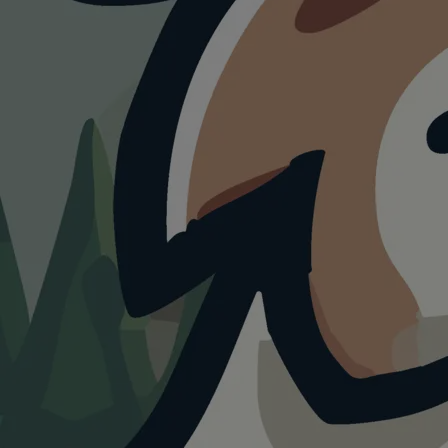
HUNDEAUSLAUF
Hundetrand an der
Grimmershörnbuch
t
4.0
Visualisierung · KI