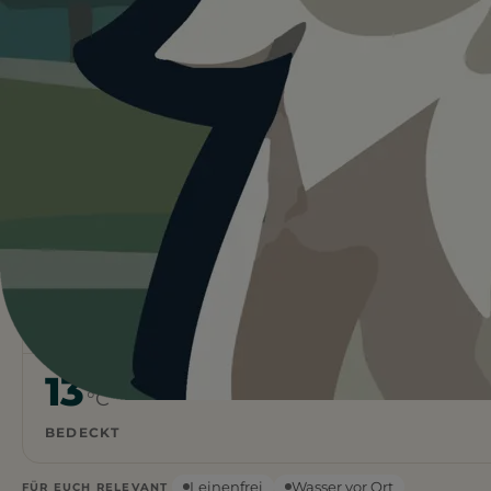
Heute ist
ein guter Tag
für
Hundetrand an der
Grimmershörnbucht.
13°C und bedeckt. Kein Regen und kein direktes
Sonnenlicht. Für Hunde oft die angenehmsten
Bedingungen. Wasser ist vor Ort.
Wetterdaten:
OpenWeatherMap
4
Frei
/ 5
BEWERTUNG
EINTRITT
13
°C
BEDECKT
Leinenfrei
Wasser vor Ort
FÜR EUCH RELEVANT