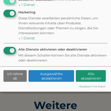
aus 1 Bewertungen
↓
1
Dienst
Marketing
Diese Dienste verarbeiten persönliche Daten, um
Ihnen relevante Inhalte über Produkte,
Der Hundestrand ist sehr sauber
Dienstleistungen oder Themen zu zeigen, die Sie
und gut gepflegt, es gibt
interessieren könnten.
ausreichend Mülltonnen und
↓
1
Dienst
Kotbeutelspender.
Alle Dienste aktivieren oder deaktivieren
Mit diesem Schalter können Sie alle Dienste aktivieren
oder deaktivieren.
✦ Eigene Bewertung schreiben
Ich lehne
Ausgewählte
Alle
ab
akzeptieren
akzeptieren
Realisiert mit Klaro!
Fehler gefunden? Feedback senden
Weitere