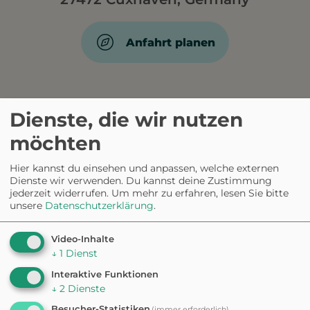
Anfahrt planen
AUS DER COMMUNITY
Dienste, die wir nutzen
1 Vierbeiner
möchten
hat erzählt.
Hier kannst du einsehen und anpassen, welche externen
Dienste wir verwenden. Du kannst deine Zustimmung
jederzeit widerrufen.
Um mehr zu erfahren, lesen Sie bitte
4.0
unsere
Datenschutzerklärung
.
Video-Inhalte
↓
1
Dienst
5
0%
4
100%
Interaktive Funktionen
3
0%
↓
2
Dienste
2
0%
1
0%
Besucher-Statistiken
(immer erforderlich)