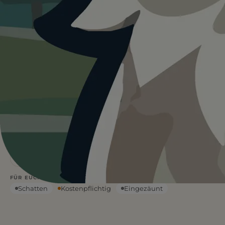
Heute ist
···
für Hundewiese an
Boerns Soll.
Wetterdaten:
OpenWeatherMap
4
Ja
/ 5
BEWERTUNG
EINTRITT
—
°C
WETTER
Leinenfrei
Wasser vor Ort
FÜR EUCH RELEVANT
Schatten
Kostenpflichtig
Eingezäunt