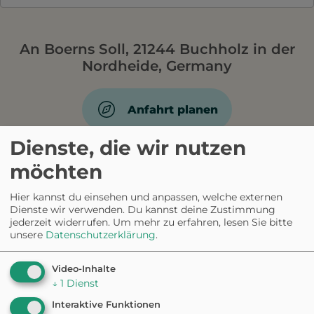
An Boerns Soll, 21244 Buchholz in der
Nordheide, Germany
Anfahrt planen
Dienste, die wir nutzen
möchten
AUS DER COMMUNITY
1 Vierbeiner
Hier kannst du einsehen und anpassen, welche externen
Dienste wir verwenden. Du kannst deine Zustimmung
hat erzählt.
jederzeit widerrufen.
Um mehr zu erfahren, lesen Sie bitte
unsere
Datenschutzerklärung
.
Video-Inhalte
4.0
↓
1
Dienst
Interaktive Funktionen