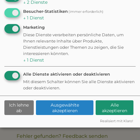
↓
2
Dienste
5
0%
Besucher-Statistiken
(immer erforderlich)
4
100%
3
0%
↓
1
Dienst
2
0%
1
0%
Marketing
aus 1 Bewertungen
Diese Dienste verarbeiten persönliche Daten, um
Ihnen relevante Inhalte über Produkte,
Dienstleistungen oder Themen zu zeigen, die Sie
interessieren könnten.
↓
1
Dienst
Die Hundewiese bietet viel Platz
zum Toben und Spielen für die
Vierbeiner.
Alle Dienste aktivieren oder deaktivieren
Mit diesem Schalter können Sie alle Dienste aktivieren
oder deaktivieren.
Ich lehne
Ausgewählte
Alle
ab
akzeptieren
akzeptieren
✦ Eigene Bewertung schreiben
Realisiert mit Klaro!
Fehler gefunden? Feedback senden