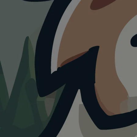
HUNDEAUSLAUF
Hundewiese an
Boerns Soll
4.0
Visualisierung · KI