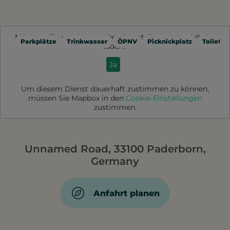
Möchten Sie von
Mapbox
bereitgestellte externe Inhalte
Parkplätze
Trinkwasser
ÖPNV
Picknickplatz
Toilette
laden?
Ja
Um diesem Dienst dauerhaft zustimmen zu können,
müssen Sie
Mapbox
in den
Cookie-Einstellungen
zustimmen.
Unnamed Road, 33100 Paderborn,
Germany
Anfahrt planen