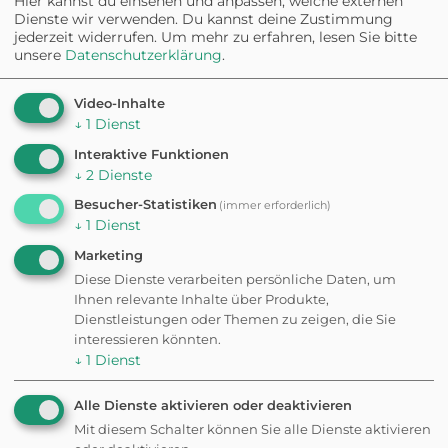
Hier kannst du einsehen und anpassen, welche externen
Hunde ausreichend Platz zum
Dienste wir verwenden. Du kannst deine Zustimmung
Toben haben.
jederzeit widerrufen.
Um mehr zu erfahren, lesen Sie bitte
unsere
Datenschutzerklärung
.
Die Parkplätze sind oft überfüllt
und es kann schwierig sein,
einen freien Platz zu finden.
Video-Inhalte
↓
1
Dienst
Interaktive Funktionen
↓
2
Dienste
Besucher-Statistiken
(immer erforderlich)
✦ Eigene Bewertung schreiben
↓
1
Dienst
Marketing
Diese Dienste verarbeiten persönliche Daten, um
Fehler gefunden? Feedback senden
Ihnen relevante Inhalte über Produkte,
Dienstleistungen oder Themen zu zeigen, die Sie
Weitere
interessieren könnten.
↓
1
Dienst
Ausflugsziele in der
Alle Dienste aktivieren oder deaktivieren
Mit diesem Schalter können Sie alle Dienste aktivieren