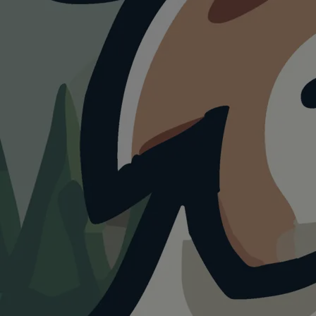
HUNDEAUSLAUF
Freilauffläche für
Hunde
4.0
Visualisierung · KI