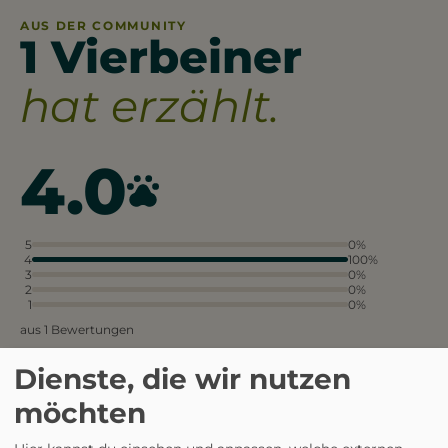
AUS DER COMMUNITY
1 Vierbeiner
hat erzählt.
4.0
5
0%
4
100%
3
0%
2
0%
1
0%
aus 1 Bewertungen
Dienste, die wir nutzen
möchten
Die Freilauffläche ist groß und
gut eingezäunt, sodass die