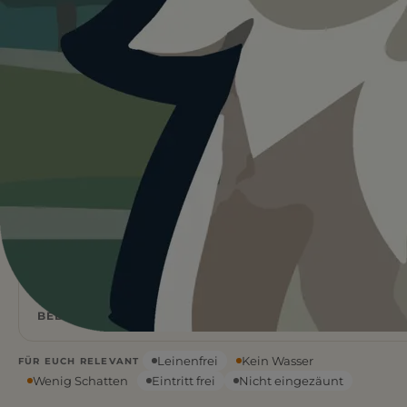
Heute ist
ein guter Tag
für
Freilauffläche für Hunde.
24°C und sonnig. Kein Schatten und kein Wasser vor
Ort. Viel Wasser mitnehmen und früh starten.
Wetterdaten:
OpenWeatherMap
4
Frei
/ 5
BEWERTUNG
EINTRITT
24
°C
BEDECKT
Leinenfrei
Kein Wasser
FÜR EUCH RELEVANT
Wenig Schatten
Eintritt frei
Nicht eingezäunt