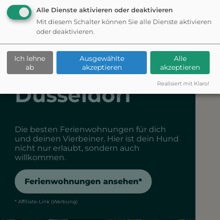
che
Alle Dienste aktivieren oder deaktivieren
Mit diesem Schalter können Sie alle Dienste aktivieren
oder deaktivieren.
Ferienwohnun
Ich lehne
Ausgewählte
Alle
gen in
ab
akzeptieren
akzeptieren
Realisiert mit Klaro!
Düsseldorf
Die besten Ferienwohnungen für dich
und deinen Vierbeiner. Hier ist dein Hund
nicht nur erlaubt, sondern auch
willkommen.
Ferienwohnungen ansehen*
* Affiliate-Link (Werbung)