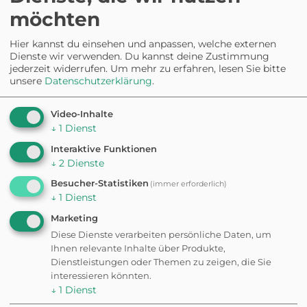
im Park Elbroich
möchten
Hier kannst du einsehen und anpassen, welche externen
Dienste wir verwenden. Du kannst deine Zustimmung
HUNDESTRAND
jederzeit widerrufen.
Um mehr zu erfahren, lesen Sie bitte
Rheinstrand in Hamm
unsere
Datenschutzerklärung
.
Sandstrand
Video-Inhalte
↓
1
Dienst
HUNDEAUSLAUFPLATZ
Hundewiese -
Interaktive Funktionen
Düsselschleife
↓
2
Dienste
Besucher-Statistiken
(immer erforderlich)
Eingezäunt
↓
1
Dienst
Marketing
Diese Dienste verarbeiten persönliche Daten, um
Ihnen relevante Inhalte über Produkte,
Dienstleistungen oder Themen zu zeigen, die Sie
interessieren könnten.
Hundefreundli
↓
1
Dienst