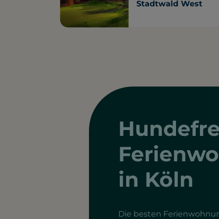
Stadtwald West
Hundefre
Ferienw
in Köln
Die besten Ferienwohnun