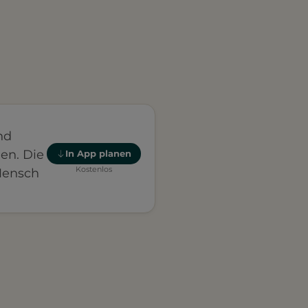
nd
en. Die
In App planen
Kostenlos
Mensch