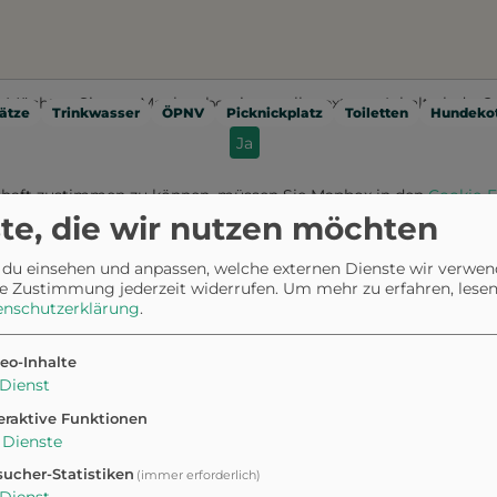
Möchten Sie von
Mapbox
bereitgestellte externe Inhalte laden?
ätze
Trinkwasser
ÖPNV
Picknickplatz
Toiletten
Hundekot
Ja
haft zustimmen zu können, müssen Sie
Mapbox
in den
Cookie-E
te, die wir nutzen möchten
 du einsehen und anpassen, welche externen Dienste wir verwe
e Zustimmung jederzeit widerrufen.
Um mehr zu erfahren, lesen 
Am Molenkopf 3, 50735 Köln, Germany
enschutzerklärung
.
eo-Inhalte
Anfahrt planen
Dienst
eraktive Funktionen
Dienste
ucher-Statistiken
(immer erforderlich)