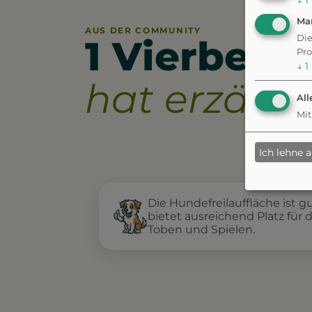
↓
1
Ma
AUS DER COMMUNITY
1 Vierbeine
Die
Pro
↓
1
hat erzählt.
All
Mit
Ich lehne 
Die Hundefreilauffläche ist 
bietet ausreichend Platz für 
Toben und Spielen.