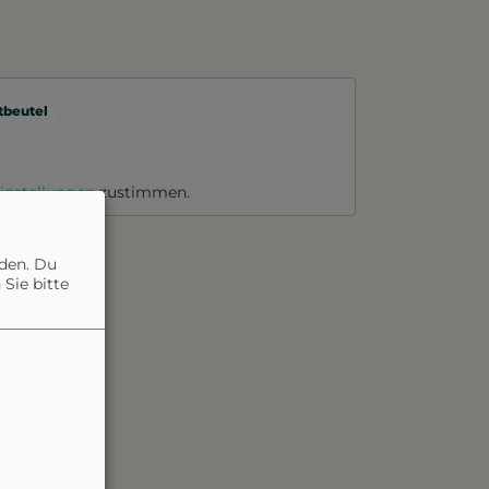
beutel
instellungen
zustimmen.
nden. Du
Sie bitte