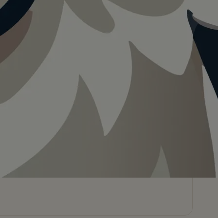
Teilen
In App speichern
Visualisierung · KI