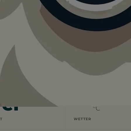
läche Köln Nippes
auffläche Köln Nippes.
rei
—
°C
T
WETTER