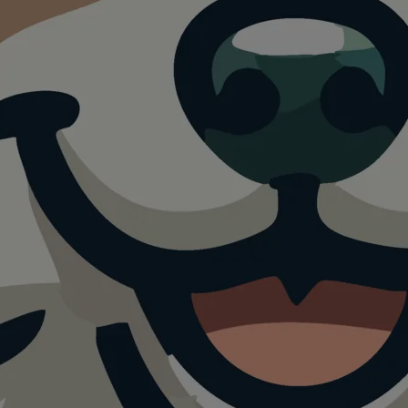
ilauffläch
ppes