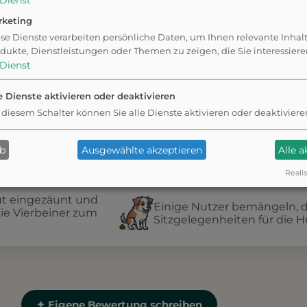
Dienst
rketing
r
se Dienste verarbeiten persönliche Daten, um Ihnen relevante Inhal
dukte, Dienstleistungen oder Themen zu zeigen, die Sie interessier
Dienst
e Dienste aktivieren oder deaktivieren
 diesem Schalter können Sie alle Dienste aktivieren oder deaktiviere
ab
Ausgewählte akzeptieren
Alle 
Realis
gut eingezäunt und
Einige Nutzer bemängeln, 
die Vierbeiner zum
Sitzgelegenheiten für die H
✦ Eigene Bewertung schreiben