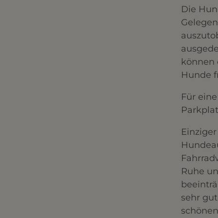
Die Hund
Gelegenh
auszutob
ausgede
können 
Hunde fr
Für ein
Parkplat
Einziger
Hundeau
Fahrradw
Ruhe un
beeinträ
sehr gu
schönen 