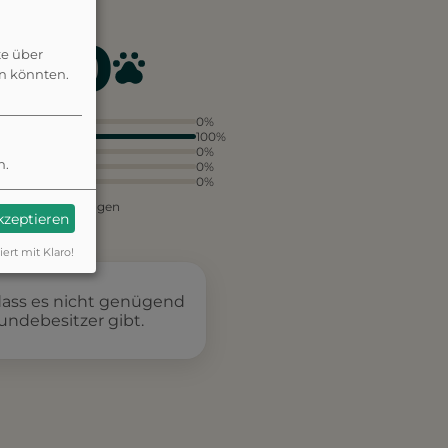
4.0
te über
en könnten.
5
0%
4
100%
3
0%
n.
2
0%
1
0%
aus 1 Bewertungen
akzeptieren
iert mit Klaro!
dass es nicht genügend
undebesitzer gibt.