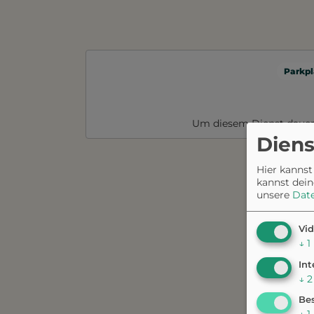
Parkpl
Um diesem Dienst dauer
Diens
Hier kannst
kannst dein
unsere
Dat
Vid
↓
1
Int
↓
2
Bes