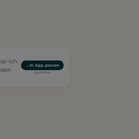
ar ich
In App planen
ssen
Kostenlos