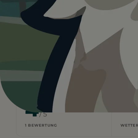
4.0
Deutschland
Nordrhein-Westfalen
Sauer
Heute ist
···
für Fort Fun 
Wetterdaten:
OpenWeatherMap
4
/ 5
1 BEWERTUNG
WETTE