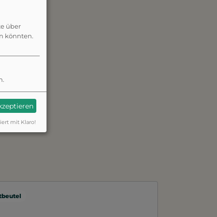
te über
en könnten.
n.
akzeptieren
iert mit Klaro!
beutel