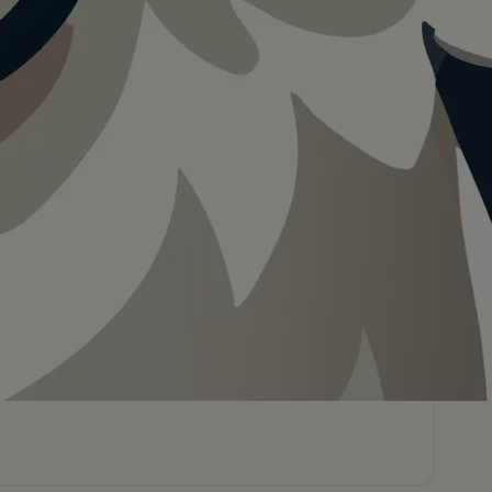
Teilen
In App speichern
Visualisierung · KI