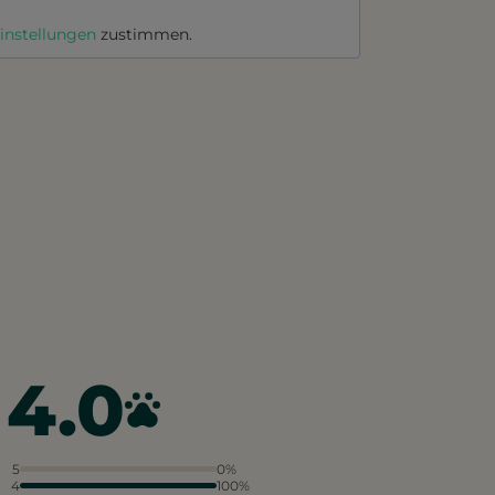
instellungen
zustimmen.
4.0
5
0%
4
100%