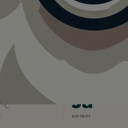
land
Fort Fun Abenteuerland
Abenteuerland.
—
Ja
°C
R
EINTRITT