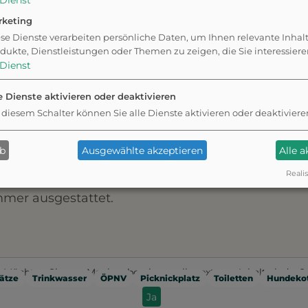
ernachtung im
Dienst
rketing
enteuercamp
se Dienste verarbeiten persönliche Daten, um Ihnen relevante Inhal
dukte, Dienstleistungen oder Themen zu zeigen, die Sie interessier
Dienst
am Parkgelände befindet sich das
FORT FUN
e Dienste aktivieren oder deaktivieren
uercamp
mit 25 Hütten, die Platz für 4–8
 diesem Schalter können Sie alle Dienste aktivieren oder deaktiviere
n bieten. Die Übernachtung umfasst den
 in den Park an allen Aufenthaltstagen sowie an
ab
Ausgewählte akzeptieren
Alle 
 und Abreisetagen. Frühstück und Halbpension
Realis
ional zubuchbar. Jede Hütte ist mit einem
mer ausgestattet.
Möchten Sie von
Mapbox
bereitgestellte externe Inhalte laden?
ätze
Trinkwasser
ÖPNV
Picknickplatz
Toiletten
Hundekot
Ja