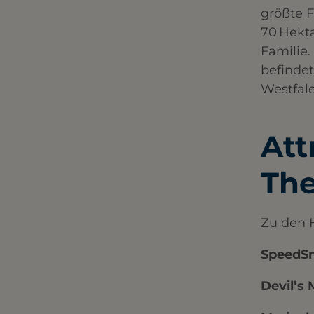
größte F
70 Hekta
Familie.
befindet
Westfalen
Att
Th
Zu den H
SpeedS
Devil’s 