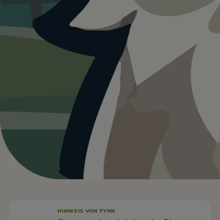
Heute ist
ein guter Tag
für
Hundespielplatz Ober-Olm.
16°C und sonnig. Schatten vorhanden, kein Wasser vor
Ort. Ein guter Tag für einen Ausflug mit Hund.
Wetterdaten:
OpenWeatherMap
4
16
/ 5
°C
BEWERTUNG
KLARER HIMMEL
Leinenfrei
Kein Wasser
FÜR EUCH RELEVANT
Schatten
HINWEIS VON FYNN