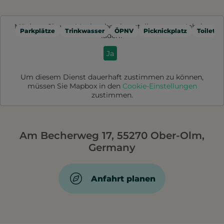
Möchten Sie von
Mapbox
bereitgestellte externe Inhalte
Parkplätze
Trinkwasser
ÖPNV
Picknickplatz
Toilette
laden?
Ja
Um diesem Dienst dauerhaft zustimmen zu können,
müssen Sie
Mapbox
in den
Cookie-Einstellungen
zustimmen.
Am Becherweg 17, 55270 Ober-Olm,
Germany
Anfahrt planen