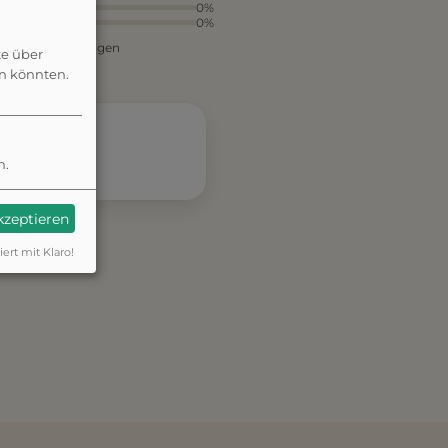
2
0%
1
0%
aus 1 Bewertungen
te über
en könnten.
n.
akzeptieren
iert mit Klaro!