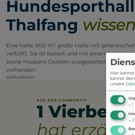
Hundesporthal
Thalfang
wissen 
Eine helle, 600 m² große Halle mit gelenksch
verfüllt). Sie ist isoliert und mit einem komple
Diens
sowie Hoopers-Geräten ausgestattet. Toiletten
vorhanden.
Hier kannst
weiterlesen
kannst dein
unsere
Dat
Vid
AUS DER COMMUNITY
1 Vierbeine
↓
1
Int
↓
2
hat erzählt.
Bes