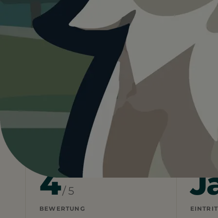
4.0
Deutschland
Rheinland-Pfalz
Kaiserslau
Heute ist
ein guter Tag
fü
20°C und sonnig. Schatten vorhanden, Wasse
Wetterdaten:
OpenWeatherMap
4
J
/ 5
BEWERTUNG
EINTRIT