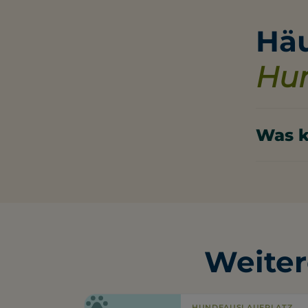
Häu
Hun
Was k
ab € 17,5
Weiter
HUNDEAUSLAUFPLATZ