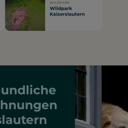
WILDPARK
Wildpark
Kaiserslautern
undliche
ohnungen
slautern