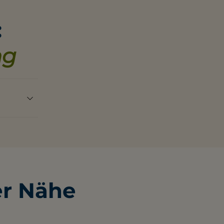
:
ng
te)
er Nähe