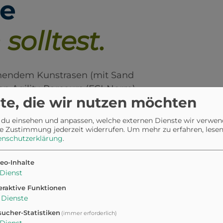
le
solltest.
onendem Kunstrasen (mit Sand
tten Agility-Parcours (FCI-Norm)
te, die wir nutzen möchten
 und ein Aufenthaltsraum sind
 du einsehen und anpassen, welche externen Dienste wir verwe
e Zustimmung jederzeit widerrufen.
Um mehr zu erfahren, lesen 
enschutzerklärung
.
eo-Inhalte
r
Dienst
eraktive Funktionen
Dienste
ucher-Statistiken
(immer erforderlich)