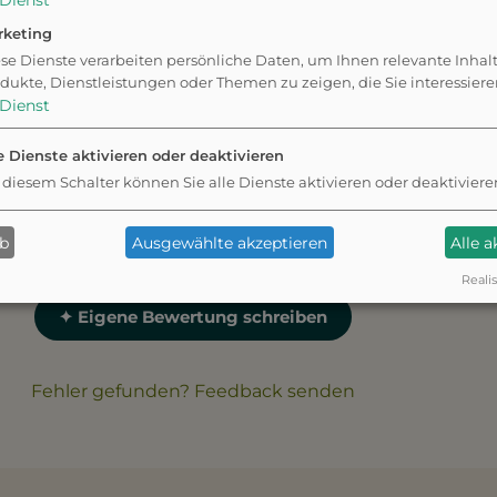
Dienst
rketing
se Dienste verarbeiten persönliche Daten, um Ihnen relevante Inhal
dukte, Dienstleistungen oder Themen zu zeigen, die Sie interessier
Dienst
 bietet eine große
e Dienste aktivieren oder deaktivieren
ningsmöglichkeiten
 diesem Schalter können Sie alle Dienste aktivieren oder deaktiviere
assen.
ab
Ausgewählte akzeptieren
Alle 
Realis
✦ Eigene Bewertung schreiben
Fehler gefunden? Feedback senden