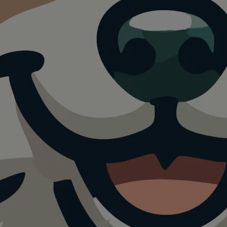
orthalle
g