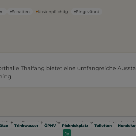
Ort
Schatten
Kostenpflichtig
Eingezäunt
thalle Thalfang bietet eine umfangreiche Ausst
ning.
Möchten Sie von
Mapbox
bereitgestellte externe Inhalte laden?
ätze
Trinkwasser
ÖPNV
Picknickplatz
Toiletten
Hundekot
Ja