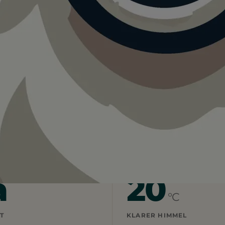
tern
Hundesporthalle Thalfang
r Hundesporthalle Thalfang.
r vor Ort. Ein guter Tag für einen Ausflug mit Hund.
a
20
°C
T
KLARER HIMMEL