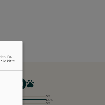
nden. Du
Sie bitte
4.0
5
0%
4
100%
3
0%