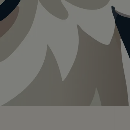
Teilen
In App speichern