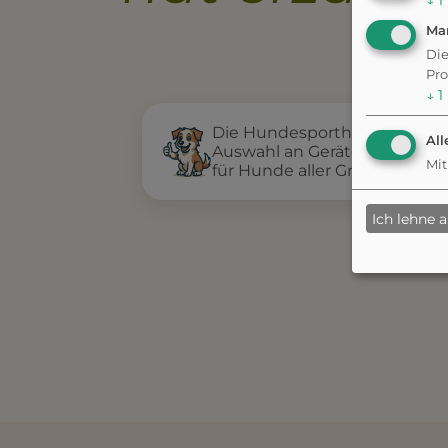
↓
1
Ma
Die
Pro
↓
1
Die Hundesporthalle Thalfang
All
Auswahl an Geräten und Trai
Mit
für Hunde aller Größen und R
Ich lehne 