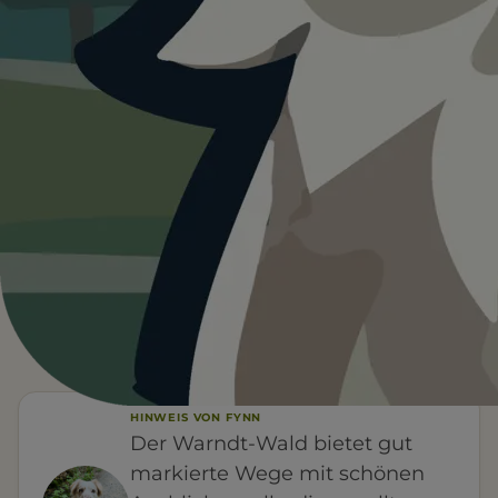
Heute ist
ein guter Tag
für Warndt-
Wald bei Völklingen.
20°C und sonnig. Ein guter Tag für einen Ausflug mit
Hund.
Wetterdaten:
OpenWeatherMap
3
20
/ 5
°C
1 BEWERTUNG
KLARER HIMMEL
HINWEIS VON FYNN
Der Warndt-Wald bietet gut
markierte Wege mit schönen