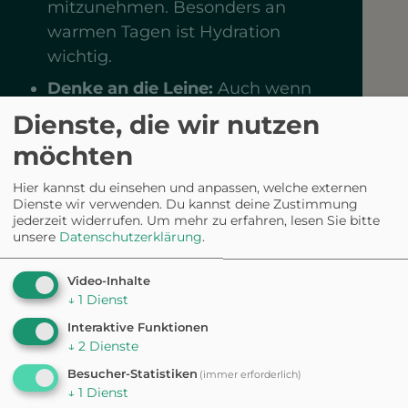
mitzunehmen. Besonders an
warmen Tagen ist Hydration
wichtig.
Denke an die Leine:
Auch wenn
der Warndt-Wald sicher ist, solltest
Dienste, die wir nutzen
du eine Leine dabeihaben, um
möchten
deinen Hund bei Bedarf zu
sichern.
Hier kannst du einsehen und anpassen, welche externen
Dienste wir verwenden. Du kannst deine Zustimmung
Respektiere die Natur:
Halte den
jederzeit widerrufen.
Um mehr zu erfahren, lesen Sie bitte
unsere
Datenschutzerklärung
.
Wald sauber, indem du
Hundekotbeutel mitbringst und
Video-Inhalte
die Hinterlassenschaften deines
↓
1
Dienst
Hundes ordnungsgemäß
Interaktive Funktionen
entsorgst.
↓
2
Dienste
Plane deine Route:
Informiere
Besucher-Statistiken
(immer erforderlich)
↓
1
Dienst
dich vorab über die verschiedenen