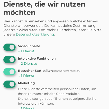
Dienste, die wir nutzen
Fehler gefunden? Feedback senden
möchten
Weitere
Hier kannst du einsehen und anpassen, welche externen
Dienste wir verwenden. Du kannst deine Zustimmung
Ausflugsziele in der
jederzeit widerrufen.
Um mehr zu erfahren, lesen Sie bitte
unsere
Datenschutzerklärung
.
Nähe
Video-Inhalte
↓
1
Dienst
Interaktive Funktionen
↓
2
Dienste
HUNDEAUSLAUFPLATZ
Hundewiese Heide-Süd
Besucher-Statistiken
(immer erforderlich)
↓
1
Dienst
Marketing
HUNDEAUSLAUFPLATZ
Diese Dienste verarbeiten persönliche Daten, um
Hundewiese Pestalozzi
Ihnen relevante Inhalte über Produkte,
Park
Dienstleistungen oder Themen zu zeigen, die Sie
interessieren könnten.
↓
1
Dienst