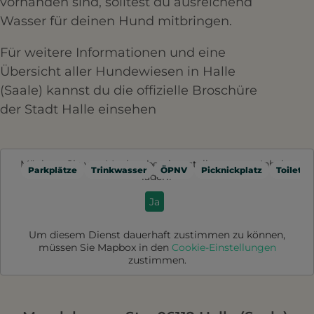
vorhanden sind, solltest du ausreichend
Wasser für deinen Hund mitbringen.​
Für weitere Informationen und eine
Übersicht aller Hundewiesen in Halle
(Saale) kannst du die offizielle Broschüre
der Stadt Halle einsehen
Möchten Sie von
Mapbox
bereitgestellte externe Inhalte
Parkplätze
Trinkwasser
ÖPNV
Picknickplatz
Toilette
laden?
Ja
Um diesem Dienst dauerhaft zustimmen zu können,
müssen Sie
Mapbox
in den
Cookie-Einstellungen
zustimmen.