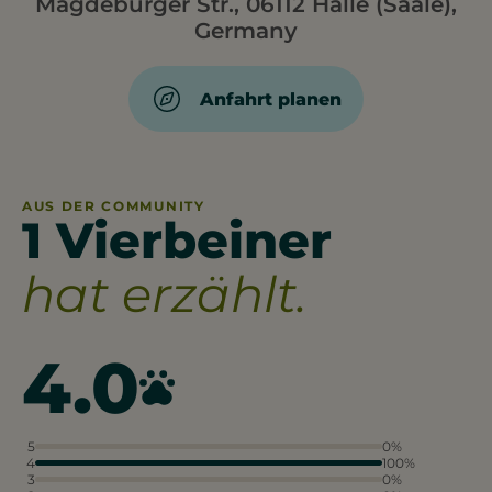
Magdeburger Str., 06112 Halle (Saale),
Germany
Anfahrt planen
AUS DER COMMUNITY
1 Vierbeiner
hat erzählt.
4.0
5
0%
4
100%
3
0%