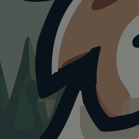
HUNDEAUSLAUF
Hundewiese im
Stadtpark Halle
(Saale)
4.0
Visualisierung · KI