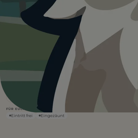
Heute ist
···
für Hundewiese im
Stadtpark Halle (Saale).
Wetterdaten:
OpenWeatherMap
4
Frei
/ 5
BEWERTUNG
EINTRITT
—
°C
WETTER
Leinenpflicht
Kein Wasser
FÜR EUCH RELEVANT
Eintritt frei
Eingezäunt