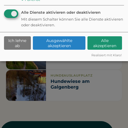
Eingezäunt
Alle Dienste aktivieren oder deaktivieren
HUNDEAUSLAUFPLATZ
Hundewiese Radeweller
Mit diesem Schalter können Sie alle Dienste aktivieren
Weg
oder deaktivieren.
Ich lehne
Ausgewählte
Alle
HUNDEAUSLAUFPLATZ
ab
akzeptieren
akzeptieren
Hundewiese Ziegelwiese /
Riveufer
Realisiert mit Klaro!
HUNDEAUSLAUFPLATZ
Hundewiese am
Galgenberg