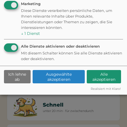
Marketing
Kostenlos
Diese Dienste verarbeiten persönliche Daten, um
Kein Abo nötig
Ihnen relevante Inhalte über Produkte,
Dienstleistungen oder Themen zu zeigen, die Sie
interessieren könnten.
Statt jeden Tag die gleiche Runde: Sag der App, wie viel
↓
1
Dienst
Zeit ihr habt und worauf ihr Lust habt: wir bauen euch
eine passende Runde — direkt von eurem Standort.
Alle Dienste aktivieren oder deaktivieren
Mit diesem Schalter können Sie alle Dienste aktivieren
NACH STIMMUNG
oder deaktivieren.
Wie viel Power habt ihr?
Ich lehne
Ausgewählte
Alle
Entspannt
ab
akzeptieren
akzeptieren
20-30 min · gemütlicher Spaziergang
Realisiert mit Klaro!
Schnell
unter 20 min · für zwischendurch