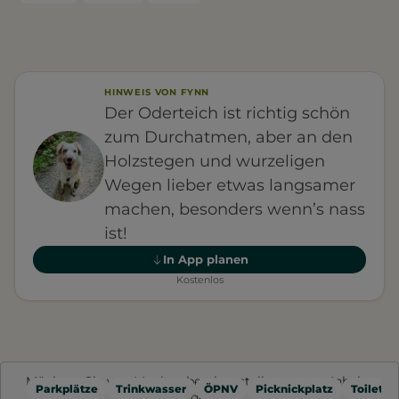
HINWEIS VON FYNN
Der Oderteich ist richtig schön
zum Durchatmen, aber an den
Holzstegen und wurzeligen
Wegen lieber etwas langsamer
machen, besonders wenn’s nass
ist!
In App planen
Kostenlos
Möchten Sie von
Mapbox
bereitgestellte externe Inhalte
Parkplätze
Trinkwasser
ÖPNV
Picknickplatz
Toilette
laden?