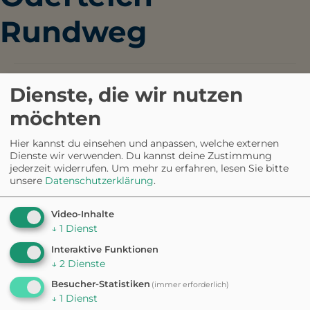
Rundweg
Ist eine Anreise mit dem
Dienste, die wir nutzen
ÖPNV möglich?
möchten
Haltestelle Oderteich
Hier kannst du einsehen und anpassen, welche externen
Dienste wir verwenden. Du kannst deine Zustimmung
jederzeit widerrufen.
Um mehr zu erfahren, lesen Sie bitte
unsere
Datenschutzerklärung
.
NUR IN DER APP · GASSIRUNDEN
Video-Inhalte
Eine Runde, perfekt
↓
1
Dienst
für
eure Stimmung.
Interaktive Funktionen
↓
2
Dienste
Besucher-Statistiken
(immer erforderlich)
3.039 Runden
↓
1
Dienst
bereits generiert