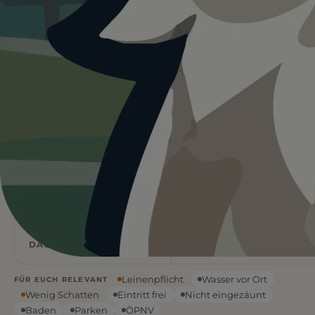
Heute ist
ein guter Tag
für Oderteich-
Rundweg.
23°C und sonnig, kein Schatten vor Ort. Wasser ist
vorhanden. Startet lieber früh am Tag.
Wetterdaten:
OpenWeatherMap
4,1
87
km
m ↑
STRECKE
ANSTIEG
1,5
Leicht
h
DAUER
SCHWIERIGKEIT
Leinenpflicht
Wasser vor Ort
FÜR EUCH RELEVANT
Wenig Schatten
Eintritt frei
Nicht eingezäunt
Baden
Parken
ÖPNV