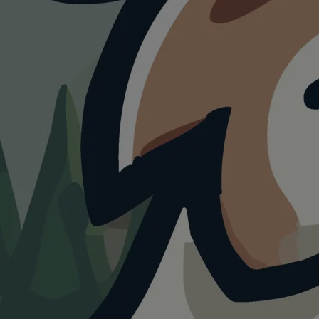
WANDERUNG
Oderteich-Rundweg
4.0