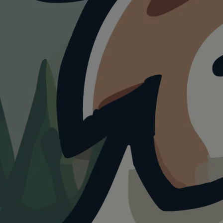
MUSEUM
Freiland-
Grenzmuseum
Sorge
4.0