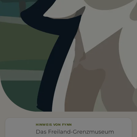
Heute ist
ein guter Tag
für Freiland-
Grenzmuseum Sorge.
11°C und trocken. Gute Bedingungen für euren
Ausflug.
Wetterdaten:
OpenWeatherMap
4
11
/ 5
°C
1 BEWERTUNG
MÄSSIG BEWÖLKT
Leinenfrei
Parken
ÖPNV
FÜR EUCH RELEVANT
HINWEIS VON FYNN
Das Freiland-Grenzmuseum