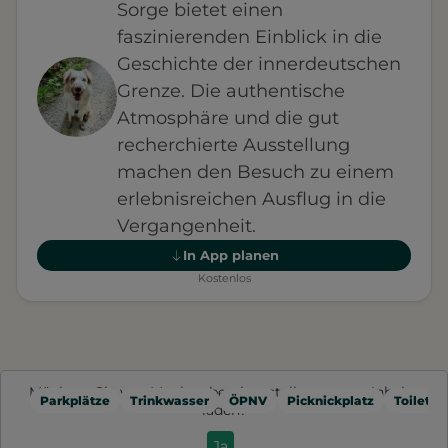
Sorge bietet einen
faszinierenden Einblick in die
Geschichte der innerdeutschen
Grenze. Die authentische
Atmosphäre und die gut
recherchierte Ausstellung
machen den Besuch zu einem
erlebnisreichen Ausflug in die
Vergangenheit.
In App planen
Kostenlos
Möchten Sie von
Mapbox
bereitgestellte externe Inhalte
Parkplätze
Trinkwasser
ÖPNV
Picknickplatz
Toilette
laden?
Ja