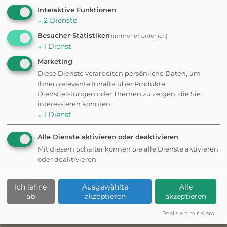
Interaktive Funktionen
Besteht eine Leinenpflicht?
↓
2
Dienste
Hunde sind im Freiland-Grenzmuseum
Besucher-Statistiken
(immer erforderlich)
willkommen. Es wird empfohlen, sie an der Leine
↓
1
Dienst
Was kostet der Eintritt?
zu führen, um sowohl die Tiere als auch die
Marketing
historischen Anlagen zu schützen.
Der Zugang zum Gelände ist kostenlos.
Diese Dienste verarbeiten persönliche Daten, um
Ihnen relevante Inhalte über Produkte,
Wie sind die
Dienstleistungen oder Themen zu zeigen, die Sie
interessieren könnten.
Öffnungszeiten?
↓
1
Dienst
Das Museum ist ganzjährig rund um die Uhr
geöffnet.
Alle Dienste aktivieren oder deaktivieren
Ist eine Anreise mit dem
Mit diesem Schalter können Sie alle Dienste aktivieren
ÖPNV möglich?
oder deaktivieren.
Mit der Harzer Schmalspurbahn oder Bussen der
Ich lehne
Ausgewählte
Alle
Harzer Verkehrsbetriebe erreichst du Sorge
ab
akzeptieren
akzeptieren
Kann man vor Ort parken?
bequem aus Wernigerode oder Nordhausen.
Realisiert mit Klaro!
Der Parkplatz Ebersbachstraße ist der beste