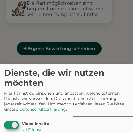
Die Parkmöglichkeiten sind
begrenzt und es kann schwierig
sein, einen Parkplatz zu finden.
✦ Eigene Bewertung schreiben
Fehler gefunden? Feedback senden
Dienste, die wir nutzen
möchten
Häufig gestellte
Hier kannst du einsehen und anpassen, welche externen
Fragen:
Freiland-
Dienste wir verwenden. Du kannst deine Zustimmung
jederzeit widerrufen.
Um mehr zu erfahren, lesen Sie bitte
unsere
Datenschutzerklärung
.
Grenzmuseum Sorge
Video-Inhalte
↓
1
Dienst