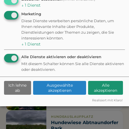
Nähe
↓
1
Dienst
Marketing
Diese Dienste verarbeiten persönliche Daten, um
HUNDESTRAND
Ihnen relevante Inhalte über Produkte,
Hundewiese Theodor-
Dienstleistungen oder Themen zu zeigen, die Sie
Neubauer-Straße
interessieren könnten.
↓
1
Dienst
HUNDEAUSLAUFPLATZ
Alle Dienste aktivieren oder deaktivieren
Hundewiese im
Mit diesem Schalter können Sie alle Dienste aktivieren
Friedenspark
oder deaktivieren.
Ich lehne
Ausgewählte
Alle
HUNDEAUSLAUFPLATZ
ab
akzeptieren
akzeptieren
Hundewiese Volkspark
Kleinzschocher
Realisiert mit Klaro!
HUNDEAUSLAUFPLATZ
Hundewiese Abtnaundorfer
Park