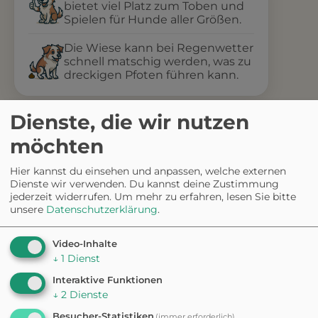
bietet viel Platz zum Toben und
Spielen für Hunde aller Größen.
Die Wiese kann bei Regenwetter
schnell matschig werden, was zu
dreckigen Pfoten führen kann.
Dienste, die wir nutzen
möchten
✦ Eigene Bewertung schreiben
Hier kannst du einsehen und anpassen, welche externen
Dienste wir verwenden. Du kannst deine Zustimmung
jederzeit widerrufen.
Um mehr zu erfahren, lesen Sie bitte
Fehler gefunden? Feedback senden
unsere
Datenschutzerklärung
.
Weitere
Video-Inhalte
↓
1
Dienst
Ausflugsziele in der
Interaktive Funktionen
↓
2
Dienste
Besucher-Statistiken
(immer erforderlich)