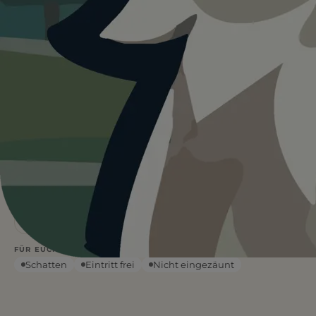
Heute ist
···
für Hundewiese im
Rosental.
Wetterdaten:
OpenWeatherMap
5
Frei
/ 5
BEWERTUNG
EINTRITT
—
°C
WETTER
Leinenfrei
Kein Wasser
FÜR EUCH RELEVANT
Schatten
Eintritt frei
Nicht eingezäunt