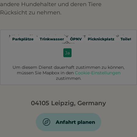
andere Hundehalter und deren Tiere
Rücksicht zu nehmen.​
Möchten Sie von
Mapbox
bereitgestellte externe Inhalte
Parkplätze
Trinkwasser
ÖPNV
Picknickplatz
Toilette
laden?
Ja
Um diesem Dienst dauerhaft zustimmen zu können,
müssen Sie
Mapbox
in den
Cookie-Einstellungen
zustimmen.
04105 Leipzig, Germany
Anfahrt planen