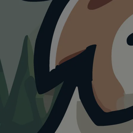
HUNDEAUSLAUF
Hundewiese im
Rosental
5.0
Visualisierung · KI