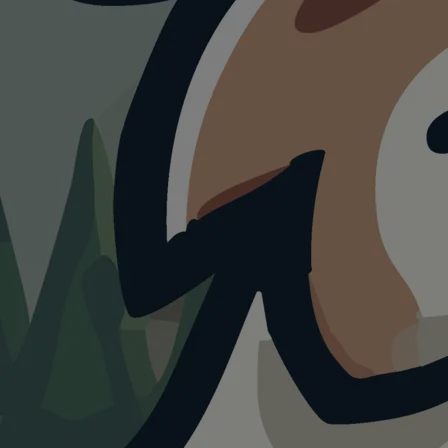
Schleswig-
Holstein
mit
Hund.
23+
17+