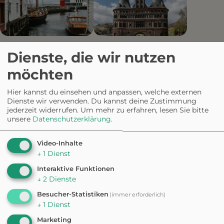
Kiel
Lübeck
Dienste, die wir nutzen
7 hundefreundliche Orte
5 hundefreundliche Orte
möchten
Hundefreundlich
Hier kannst du einsehen und anpassen, welche externen
e Ausflugsziele in
Dienste wir verwenden. Du kannst deine Zustimmung
jederzeit widerrufen.
Um mehr zu erfahren, lesen Sie bitte
unsere
Datenschutzerklärung
.
Schleswig-
Video-Inhalte
Holstein
↓
1
Dienst
Interaktive Funktionen
↓
2
Dienste
Ohne Leine
Eingezäunt
Badestelle
34
11
2
Besucher-Statistiken
(immer erforderlich)
Geeignet bei Hitze
↓
1
Dienst
19
Marketing
Geeignet bei Schnee & Eis
Kostenlos
38
34