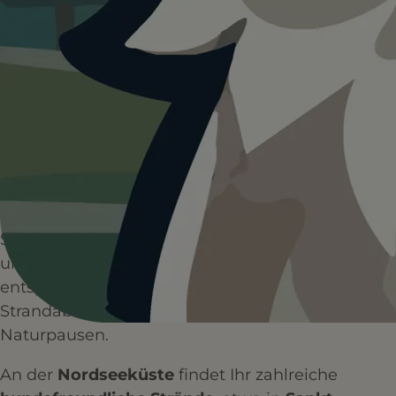
HUNDEPLÄTZE
HUNDESTRÄNDE
1+
3+
WANDERUNGEN
RESTAURANTS
Schleswig-Holstein
ist ein Traum für alle,
die mit ihrer Fellnase gern draußen
unterwegs sind. Zwischen Nordsee, Ostsee,
Seenplatten und endlosen Feldern warten
unzählige Möglichkeiten auf Euch – für
entspannte Spaziergänge, wilde
Strandabenteuer und gemütliche
Naturpausen.
An der
Nordseeküste
findet Ihr zahlreiche