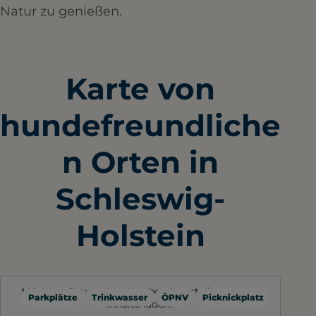
Natur zu genießen.
Karte von
hundefreundliche
n Orten in
Schleswig-
Holstein
Möchten Sie von
Mapbox
bereitgestellte externe
Parkplätze
Trinkwasser
ÖPNV
Picknickplatz
Toilette
Inhalte laden?