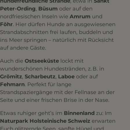
hundefreundliche Strände
, etwa in
Sankt
Peter-Ording
,
Büsum
oder auf den
nordfriesischen Inseln wie
Amrum
und
Föhr
. Hier dürfen Hunde an ausgewiesenen
Strandabschnitten frei laufen, buddeln und
ins Meer springen – natürlich mit Rücksicht
auf andere Gäste.
Auch die
Ostseeküste
lockt mit
wunderschönen Hundestränden, z. B. in
Grömitz
,
Scharbeutz
,
Laboe
oder auf
Fehmarn
. Perfekt für lange
Strandspaziergänge mit der Fellnase an der
Seite und einer frischen Brise in der Nase.
Etwas ruhiger geht’s im
Binnenland
zu: Im
Naturpark Holsteinische Schweiz
erwarten
Euch glitzernde Seen, sanfte Hügel und