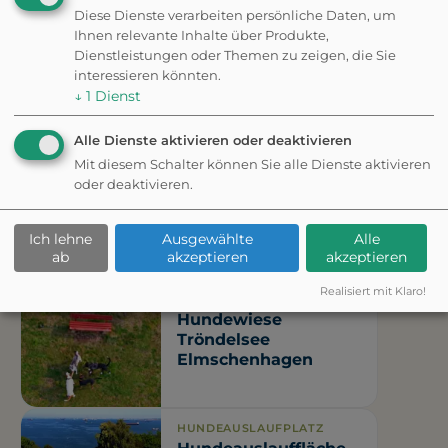
Diese Dienste verarbeiten persönliche Daten, um
Ihnen relevante Inhalte über Produkte,
HUNDESTRAND
Dienstleistungen oder Themen zu zeigen, die Sie
Hundestrand
interessieren könnten.
Flensburg Solitüde
↓
1
Dienst
Sandstrand
Alle Dienste aktivieren oder deaktivieren
Mit diesem Schalter können Sie alle Dienste aktivieren
HUNDESTRAND
oder deaktivieren.
Hundestrand
Ostseebad
Ich lehne
Ausgewählte
Alle
Sandstrand
ab
akzeptieren
akzeptieren
Realisiert mit Klaro!
HUNDEAUSLAUFPLATZ
Hundewiese
Tröndelsee
Elmschenhagen
HUNDEAUSLAUFPLATZ