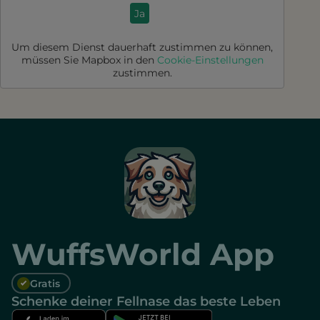
Ja
Um diesem Dienst dauerhaft zustimmen zu können,
müssen Sie
Mapbox
in den
Cookie-Einstellungen
zustimmen.
WuffsWorld App
Gratis
Schenke deiner Fellnase das beste Leben