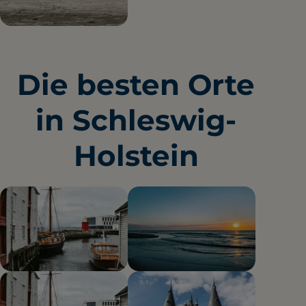
Timmendorfe
r Strand
Die besten Orte
2 hundefreundliche Orte
in Schleswig-
Holstein
Flensburg
Heide
2 hundefreundliche Orte
8 hundefreundliche Orte