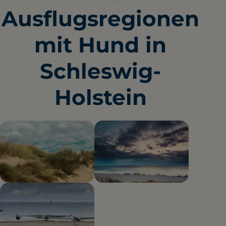
Ausflugsregionen
mit Hund in
Schleswig-
Holstein
Sylt
Lübecker
2 hundefreundliche Orte
Bucht
17 hundefreundliche Orte