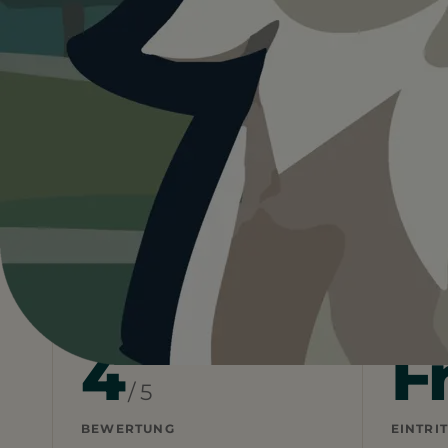
4.0
Deutschland
Thüringen
Erfurt
Hundewi
Heute ist
ein guter Tag
fü
26°C und sonnig, aber kaum Schatten vor Ort.
Wetterdaten:
OpenWeatherMap
4
F
/ 5
BEWERTUNG
EINTRIT