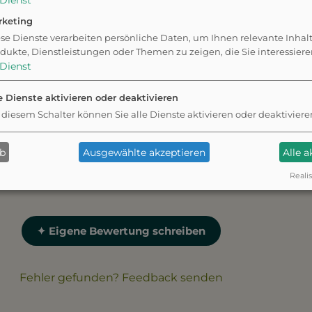
Dienst
rketing
se Dienste verarbeiten persönliche Daten, um Ihnen relevante Inhal
dukte, Dienstleistungen oder Themen zu zeigen, die Sie interessier
Dienst
e Dienste aktivieren oder deaktivieren
 diesem Schalter können Sie alle Dienste aktivieren oder deaktiviere
 groß und bietet viel
d Spielen für die
ab
Ausgewählte akzeptieren
Alle 
Realis
✦ Eigene Bewertung schreiben
Fehler gefunden? Feedback senden