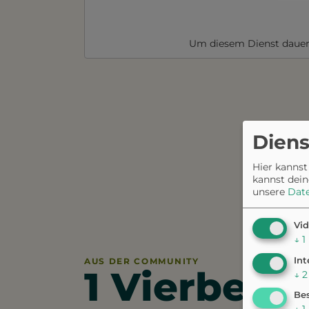
Um diesem Dienst dauer
Diens
Hier kannst
kannst dein
unsere
Dat
Vid
↓
1
Int
AUS DER COMMUNITY
1 Vierbeine
↓
2
Bes