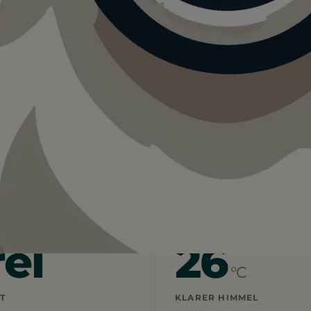
ese im Nordpark Erfurt
r Hundewiese im Nordpark Erfurt.
 Bringt viel Wasser mit und startet lieber früh.
rei
26
°C
T
KLARER HIMMEL