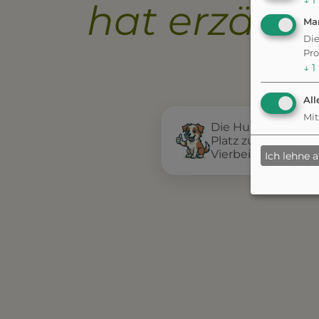
↓
1
hat erzählt.
Ma
Die
Pro
↓
1
All
Mit
Die Hundewiese ist
Platz zum Toben un
Vierbeiner.
Ich lehne 