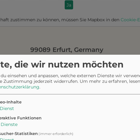
Ja
haft zustimmen zu können, müssen Sie
Mapbox
in den
Cookie-E
99089 Erfurt, Germany
te, die wir nutzen möchten
Anfahrt planen
 du einsehen und anpassen, welche externen Dienste wir verwe
e Zustimmung jederzeit widerrufen.
Um mehr zu erfahren, lesen 
enschutzerklärung
.
eo-Inhalte
Dienst
eraktive Funktionen
r
Dienste
ucher-Statistiken
(immer erforderlich)