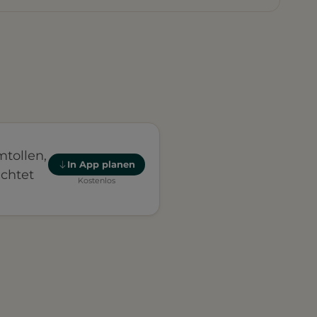
mtollen,
In App planen
achtet
Kostenlos