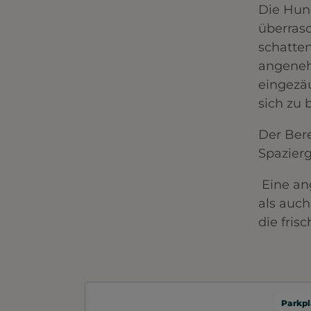
Die Hund
überras
schatte
angeneh
eingezäu
sich zu
Der Bere
Spazier
Eine an
als auch
die fris
Parkpl