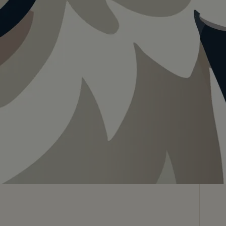
Teilen
In App speichern
Visualisierung · KI