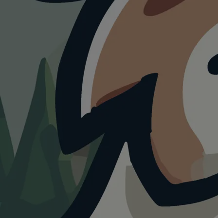
HUNDESTRAND
Hundestrand
IJmuiden
3.0
Visualisierung · KI