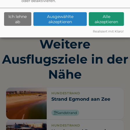
oder deaktivieren.
Ich lehne
Ausgewählte
Alle
ab
akzeptieren
akzeptieren
Realisiert mit Klaro!
Weitere
Ausflugsziele in der
Nähe
HUNDESTRAND
Strand Egmond aan Zee
Sandstrand
HUNDESTRAND