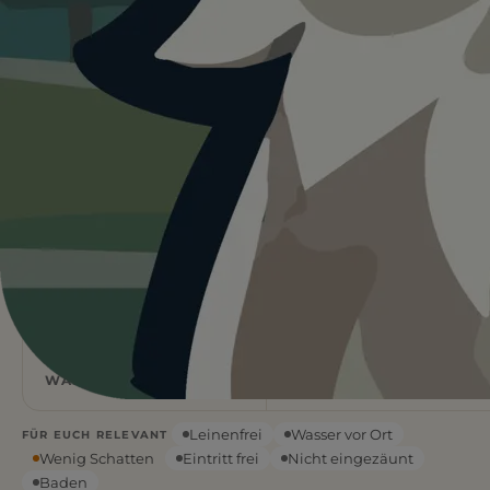
Heute ist
ein guter Tag
für
Hundestrand IJmuiden.
14°C und sonnig. Kein Schatten vor Ort, Wasser vor Ort.
Ein guter Tag für einen Ausflug mit Hund.
Wetterdaten:
OpenWeatherMap
3
Sand
/ 5
1 BEWERTUNG
STRANDART
Flach
14
°C
WASSERART
KLARER HIMMEL
Leinenfrei
Wasser vor Ort
FÜR EUCH RELEVANT
Wenig Schatten
Eintritt frei
Nicht eingezäunt
Baden