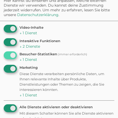
Hier kannst du einsehen und anpassen, welche externen
WuffsWorld zu erhalten. Abmeldung jederzeit möglich.
Dienste wir verwenden. Du kannst deine Zustimmung
Daten werden an
Brevo
übertragen gemäß deren
jederzeit widerrufen.
Um mehr zu erfahren, lesen Sie bitte
Datenschutzrichtlinien.
unsere
Datenschutzerklärung
.
Video-Inhalte
↓
1
Dienst
Interaktive Funktionen
↓
2
Dienste
Besucher-Statistiken
(immer erforderlich)
↓
1
Dienst
Marketing
Diese Dienste verarbeiten persönliche Daten, um
Ihnen relevante Inhalte über Produkte,
Dienstleistungen oder Themen zu zeigen, die Sie
interessieren könnten.
↓
1
Dienst
Alle Dienste aktivieren oder deaktivieren
Mit diesem Schalter können Sie alle Dienste aktivieren