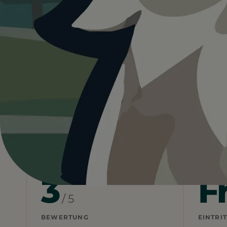
3.0
Österreich
Burgenland
Neusiedler See
Heute ist
ein guter Tag
fü
25°C und sonnig. Schatten und Wasser sind
Wetterdaten:
OpenWeatherMap
3
F
/ 5
BEWERTUNG
EINTRIT