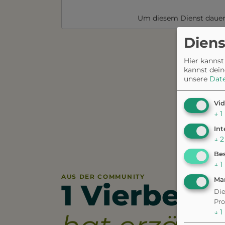
Um diesem Dienst dauer
Diens
Hier kannst
kannst dein
unsere
Dat
Vid
↓
1
Int
↓
2
Bes
↓
1
AUS DER COMMUNITY
Ma
1 Vierbeine
Die
Pro
↓
1