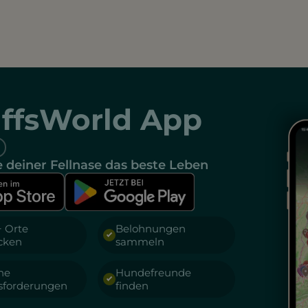
ffsWorld App
 deiner Fellnase das beste Leben
+ Orte
Belohnungen
cken
sammeln
he
Hundefreunde
sforderungen
finden