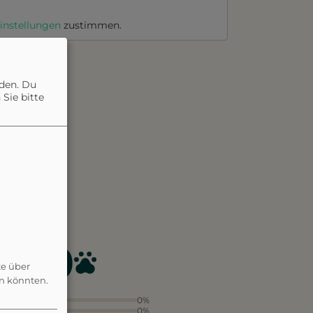
instellungen
zustimmen.
nden. Du
Sie bitte
3.0
te über
en könnten.
5
0%
4
0%