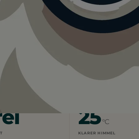
Hundezone Freilauf Mit Wasserzugang
r Hundezone Freilauf Mit Wasserzu
 vor Ort vorhanden. Gute Bedingungen.
rei
25
°C
T
KLARER HIMMEL