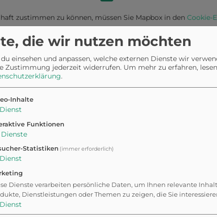
haft zustimmen zu können, müssen Sie
Mapbox
in den
Cookie-E
te, die wir nutzen möchten
 du einsehen und anpassen, welche externen Dienste wir verwe
7100, Neusiedl am See, Austria
e Zustimmung jederzeit widerrufen.
Um mehr zu erfahren, lesen 
enschutzerklärung
.
Anfahrt planen
eo-Inhalte
Dienst
eraktive Funktionen
Dienste
ucher-Statistiken
(immer erforderlich)
Dienst
rketing
r
se Dienste verarbeiten persönliche Daten, um Ihnen relevante Inhal
dukte, Dienstleistungen oder Themen zu zeigen, die Sie interessier
Dienst