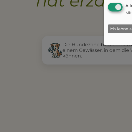
hat erzählt.
All
Mit
Ich lehne 
Die Hundezone bietet einen 
einem Gewässer, in dem die 
können.