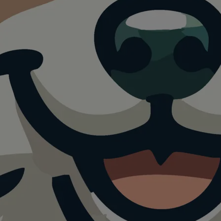
ne Freilauf
serzugang