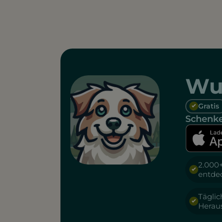
Wu
Gratis
Schenke
2.000
entde
Täglic
Herau