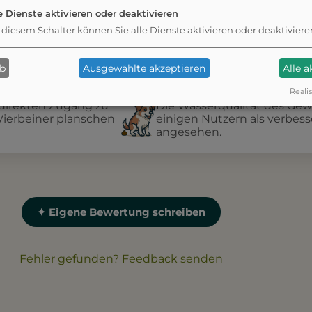
e Dienste aktivieren oder deaktivieren
 diesem Schalter können Sie alle Dienste aktivieren oder deaktiviere
ab
Ausgewählte akzeptieren
Alle 
Realis
direkten Zugang zu
Die Wasserqualität des Gew
Vierbeiner planschen
einigen Nutzern als verbes
angesehen.
✦ Eigene Bewertung schreiben
Fehler gefunden? Feedback senden