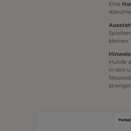
Eine
Hun
Abkühle
Ausstat
Spielber
kleinen 
Hinweis
Hunde a
in den 
Neusied
strengst
Parkpl