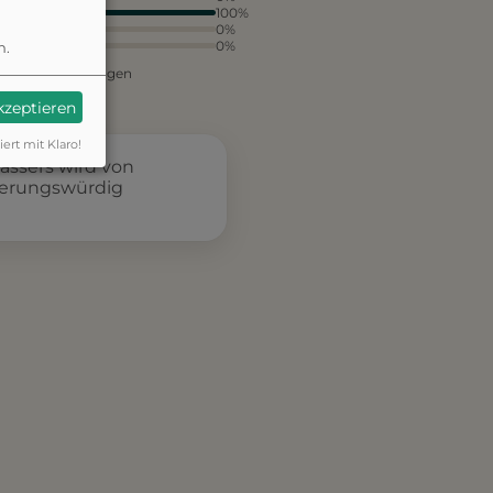
3
100%
2
0%
1
0%
n.
aus 1 Bewertungen
akzeptieren
iert mit Klaro!
ässers wird von
serungswürdig