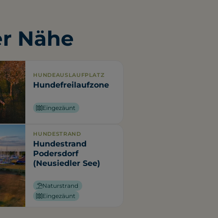
er Nähe
HUNDEAUSLAUFPLATZ
Hundefreilaufzone
Eingezäunt
HUNDESTRAND
Hundestrand
Podersdorf
(Neusiedler See)
Naturstrand
Eingezäunt