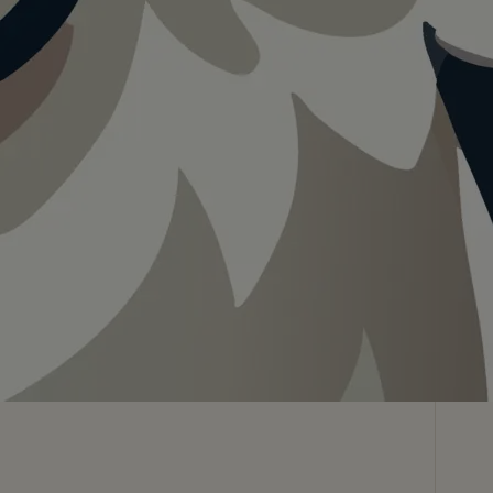
Teilen
In App speichern
Visualisierung · KI
gang.