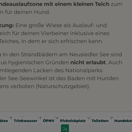
deauslaufzone mit einem kleinen Teich
zum
n für deinen Hund.
tung:
Eine große Wiese als Auslauf- und
eich für deinen Vierbeiner inklusive eines
Teiches, in dem er sich erfrischen kann.
:
In den Strandbädern am Neusiedler See sind
us hygienischen Gründen
nicht erlaubt
. Auch
umliegenden Lacken des Nationalparks
ler See-Seewinkel ist das Baden mit Hunden
ens verboten (Naturschutzgebiet).
Möchten Sie von
Mapbox
bereitgestellte externe Inhalte laden?
ätze
Trinkwasser
ÖPNV
Picknickplatz
Toiletten
Hundekot
Ja