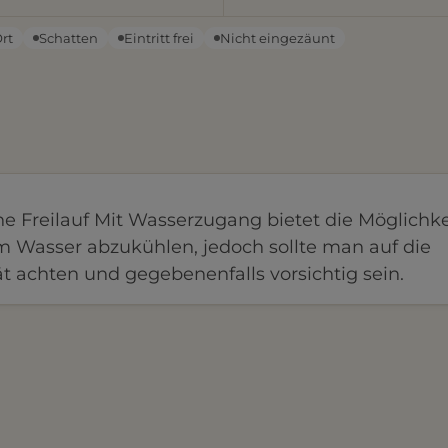
Ort
Schatten
Eintritt frei
Nicht eingezäunt
 Freilauf Mit Wasserzugang bietet die Möglichkei
m Wasser abzukühlen, jedoch sollte man auf die
t achten und gegebenenfalls vorsichtig sein.