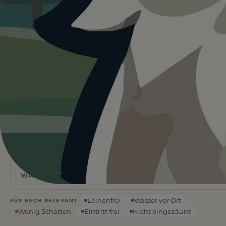
Heute ist
ein guter Tag
für
Hundezone Teich Hirschstetten.
22°C und sonnig, kein Schatten vor Ort. Wasser ist
vorhanden. Startet lieber früh am Tag.
Wetterdaten:
OpenWeatherMap
4
Natur
/ 5
1 BEWERTUNG
STRANDART
Flach
22
°C
WASSERART
KLARER HIMMEL
Leinenfrei
Wasser vor Ort
FÜR EUCH RELEVANT
Wenig Schatten
Eintritt frei
Nicht eingezäunt