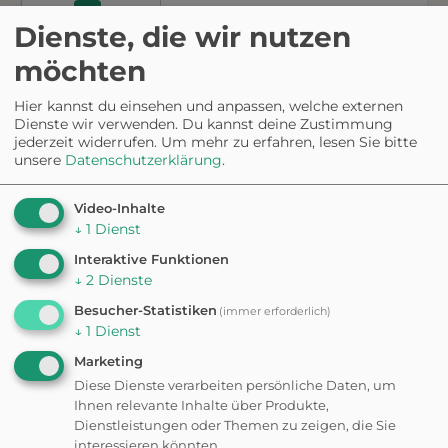
WANDERUNG
Ja
Dienste, die wir nutzen
Stadtwanderweg 8 -
Sofienalpe
Um diesem
möchten
Dienst
dauerhaft
2 - 3 h
9,1 km
Hier kannst du einsehen und anpassen, welche externen
zustimmen zu
Dienste wir verwenden. Du kannst deine Zustimmung
können, müssen
jederzeit widerrufen.
Um mehr zu erfahren, lesen Sie bitte
Sie
Mapbox
in
unsere
Datenschutzerklärung
.
den
Cookie-
Einstellungen
zustimmen.
Video-Inhalte
↓
1
Dienst
Interaktive Funktionen
Möchten Sie
↓
2
Dienste
von
Mapbox
Besucher-Statistiken
bereitgestellte
(immer erforderlich)
externe Inhalte
↓
1
Dienst
laden?
Marketing
WANDERUNG
Ja
Diese Dienste verarbeiten persönliche Daten, um
Stadtwanderweg 3 -
Ihnen relevante Inhalte über Produkte,
Hameau
Dienstleistungen oder Themen zu zeigen, die Sie
Um diesem
interessieren könnten.