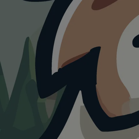
HUNDESTRAND
Hundezone Teich
Hirschstetten
4.0
Visualisierung · KI