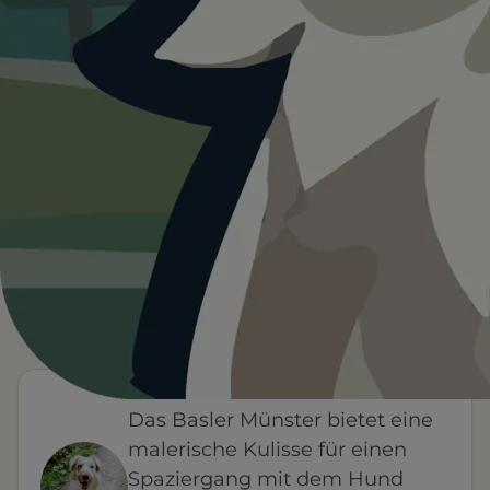
Heute ist
···
für Basler Münster.
Wetterdaten:
OpenWeatherMap
4
—
/ 5
°C
1 BEWERTUNG
WETTER
Leinenpflicht
Wenig Schatten
FÜR EUCH RELEVANT
Parken
Toiletten
HINWEIS VON FYNN
Das Basler Münster bietet eine
malerische Kulisse für einen
Spaziergang mit dem Hund