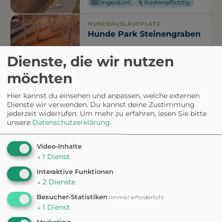
Eingezäunt
Kostenpflichtig
HUNDEAUSLAUFPLATZ
Hunde Park Steinengraben
Dienste, die wir nutzen
Eingezäunt
möchten
HUNDESTRAND
Hundestrand Basel
Hier kannst du einsehen und anpassen, welche externen
Dienste wir verwenden. Du kannst deine Zustimmung
Kiesstrand
jederzeit widerrufen.
Um mehr zu erfahren, lesen Sie bitte
unsere
Datenschutzerklärung
.
HUNDEAUSLAUFPLATZ
Video-Inhalte
Hundepark Horburgpark
↓
1
Dienst
Interaktive Funktionen
↓
2
Dienste
HUNDEAUSLAUFPLATZ
Hunde Park
Besucher-Statistiken
(immer erforderlich)
↓
1
Dienst
Schützengraben