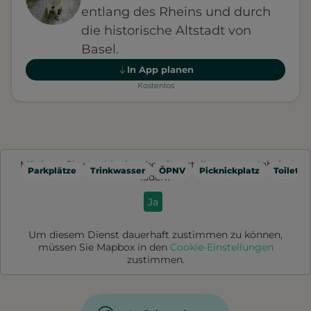
entlang des Rheins und durch
die historische Altstadt von
Basel.
In App planen
Kostenlos
Möchten Sie von
Mapbox
bereitgestellte externe Inhalte
Parkplätze
Trinkwasser
ÖPNV
Picknickplatz
Toilette
laden?
Ja
Um diesem Dienst dauerhaft zustimmen zu können,
müssen Sie
Mapbox
in den
Cookie-Einstellungen
zustimmen.