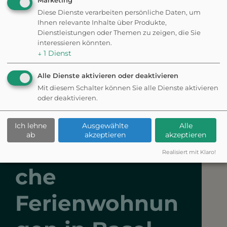
Marketing
Eingezäunt
Diese Dienste verarbeiten persönliche Daten, um
Ihnen relevante Inhalte über Produkte,
HUNDEAUSLAUFPLATZ
Dienstleistungen oder Themen zu zeigen, die Sie
Hundespielplatz
interessieren könnten.
Steinbühlweg
↓
1
Dienst
Eingezäunt
Alle Dienste aktivieren oder deaktivieren
Mit diesem Schalter können Sie alle Dienste aktivieren
oder deaktivieren.
Ich lehne
Ausgewählte
Alle
ab
akzeptieren
akzeptieren
Hundefreundli
Realisiert mit Klaro!
che
Ferienwohnun