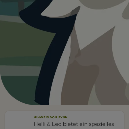
Heute ist
ein guter Tag
für Gelateria
dell'Alpi.
15°C und sonnig. Ein guter Tag für einen Ausflug mit
Hund.
Wetterdaten:
OpenWeatherMap
4
15
/ 5
°C
1 BEWERTUNG
KLARER HIMMEL
Parken
Toiletten
FÜR EUCH RELEVANT
HINWEIS VON FYNN
Helli & Leo bietet ein spezielles