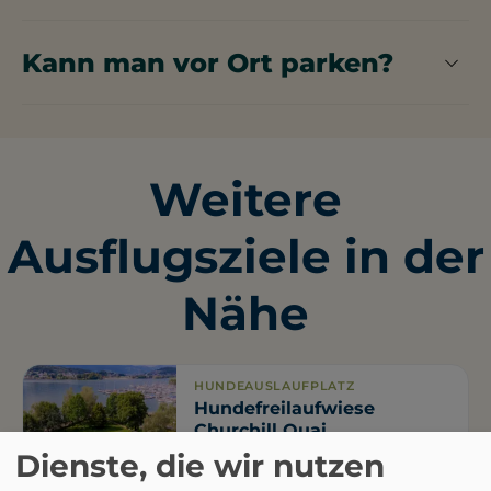
Im Gelateria dell'Alpi gibt es öffentliche Toiletten.
Kann man vor Ort parken?
In der Nähe der Gelateria dell'Alpi gibt es einen
kostenfreien Parkplatz sowie sechs
kostenpflichtige Parkplätze.
Weitere
Ausflugsziele in der
Nähe
HUNDEAUSLAUFPLATZ
Hundefreilaufwiese
Churchill Quai
Dienste, die wir nutzen