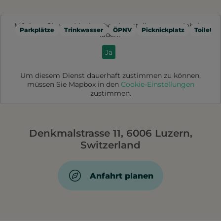
Möchten Sie von
Mapbox
bereitgestellte externe Inhalte
Parkplätze
Trinkwasser
ÖPNV
Picknickplatz
Toilette
laden?
Ja
Um diesem Dienst dauerhaft zustimmen zu können,
müssen Sie
Mapbox
in den
Cookie-Einstellungen
zustimmen.
Denkmalstrasse 11, 6006 Luzern,
Switzerland
Anfahrt planen