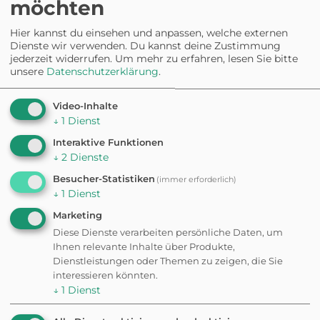
möchten
HUNDEAUSLAUFPLATZ
Hundefreilaufzone
Hier kannst du einsehen und anpassen, welche externen
Tribschen
Dienste wir verwenden. Du kannst deine Zustimmung
jederzeit widerrufen.
Um mehr zu erfahren, lesen Sie bitte
unsere
Datenschutzerklärung
.
HUNDEAUSLAUFPLATZ
Video-Inhalte
Hundewiese Allmend
↓
1
Dienst
Interaktive Funktionen
↓
2
Dienste
RESTAURANT
Besucher-Statistiken
(immer erforderlich)
Hotel Schweizerhof Luzern
↓
1
Dienst
Eingezäunt
Marketing
Diese Dienste verarbeiten persönliche Daten, um
Ihnen relevante Inhalte über Produkte,
Dienstleistungen oder Themen zu zeigen, die Sie
interessieren könnten.
↓
1
Dienst