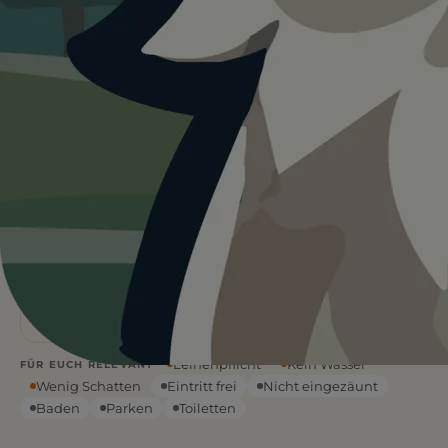
Heute ist
···
für Hundestrand Felsberg.
Wetterdaten:
OpenWeatherMap
4
Natur
/ 5
1 BEWERTUNG
STRANDART
Flach &
—
°C
tief
WETTER
WASSERART
Leinenpflicht
Kein Wasser
FÜR EUCH RELEVANT
Wenig Schatten
Eintritt frei
Nicht eingezäunt
Baden
Parken
Toiletten