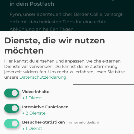
in dein Postfach
Fynn, unser abenteuerlicher Border Collie, versorgt
dich mit den heißesten Tipps für eine echte
Abkühlung an heißen Tagen.
Dienste, die wir nutzen
möchten
Hier kannst du einsehen und anpassen, welche externen
Jetzt kostenlos sichern
Dienste wir verwenden. Du kannst deine Zustimmung
jederzeit widerrufen.
Um mehr zu erfahren, lesen Sie bitte
unsere
Datenschutzerklärung
.
Ich bin einverstanden, gelegentlich E-Mails von
WuffsWorld zu erhalten. Abmeldung jederzeit möglich.
Daten werden an
Brevo
übertragen gemäß deren
Video-Inhalte
Datenschutzrichtlinien.
↓
1
Dienst
Interaktive Funktionen
↓
2
Dienste
Besucher-Statistiken
(immer erforderlich)
↓
1
Dienst