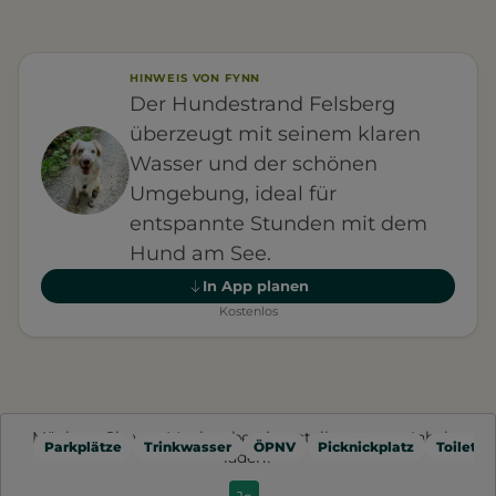
HINWEIS VON FYNN
Der Hundestrand Felsberg
überzeugt mit seinem klaren
Wasser und der schönen
Umgebung, ideal für
entspannte Stunden mit dem
Hund am See.
In App planen
Kostenlos
Möchten Sie von
Mapbox
bereitgestellte externe Inhalte
Parkplätze
Trinkwasser
ÖPNV
Picknickplatz
Toilette
laden?