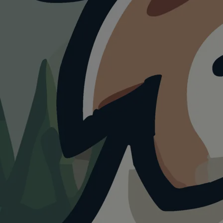
HUNDEAUSLAUF
PP Hundewiese
4.0
Visualisierung · KI