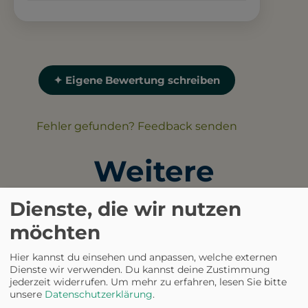
✦ Eigene Bewertung schreiben
Fehler gefunden? Feedback senden
Weitere
Ausflugsziele in der
Dienste, die wir nutzen
möchten
Nähe
Hier kannst du einsehen und anpassen, welche externen
Dienste wir verwenden. Du kannst deine Zustimmung
jederzeit widerrufen.
Um mehr zu erfahren, lesen Sie bitte
HUNDEAUSLAUFPLATZ
unsere
Datenschutzerklärung
.
Hundewiese am Eulach