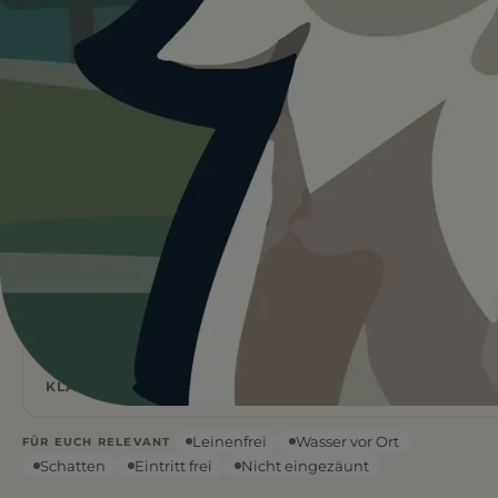
Heute ist
ein guter Tag
für PP
Hundewiese.
18°C und sonnig. Schatten vorhanden, Wasser vor Ort.
Ein guter Tag für einen Ausflug mit Hund.
Wetterdaten:
OpenWeatherMap
4
Frei
/ 5
BEWERTUNG
EINTRITT
18
°C
KLARER HIMMEL
Leinenfrei
Wasser vor Ort
FÜR EUCH RELEVANT
Schatten
Eintritt frei
Nicht eingezäunt