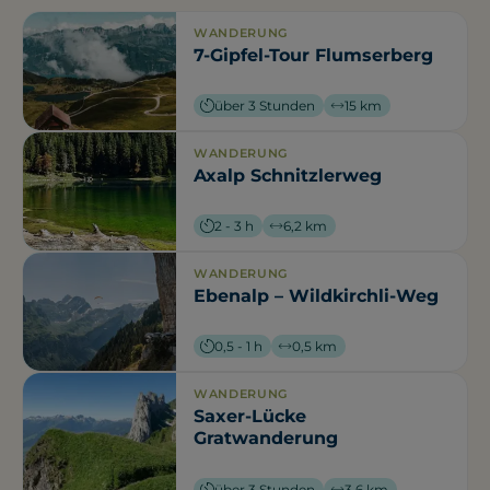
WANDERUNG
7-Gipfel-Tour Flumserberg
über 3 Stunden
15 km
WANDERUNG
Axalp Schnitzlerweg
2 - 3 h
6,2 km
WANDERUNG
Ebenalp – Wildkirchli-Weg
0,5 - 1 h
0,5 km
WANDERUNG
Saxer-Lücke
Gratwanderung
über 3 Stunden
3,6 km