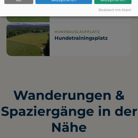
Wildpark Roggenhausen
Realisiert mit Klaro!
HUNDEAUSLAUFPLATZ
Hundetrainingsplatz
Wanderungen &
Spaziergänge in der
Nähe