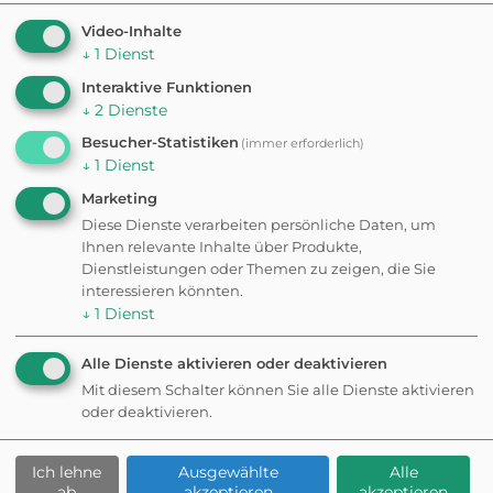
Park
Video-Inhalte
↓
1
Dienst
Interaktive Funktionen
HUNDEAUSLAUFPLATZ
↓
2
Dienste
Verein Hundespielplatz
Eiken
Besucher-Statistiken
(immer erforderlich)
↓
1
Dienst
Eingezäunt
Kostenpflichtig
Marketing
Diese Dienste verarbeiten persönliche Daten, um
HUNDEAUSLAUFPLATZ
Ihnen relevante Inhalte über Produkte,
Hundewiese und
Dienstleistungen oder Themen zu zeigen, die Sie
Dogsitting Niederhasli
interessieren könnten.
↓
1
Dienst
Alle Dienste aktivieren oder deaktivieren
WILDPARK
Tierpark Bad Zurzach
Mit diesem Schalter können Sie alle Dienste aktivieren
oder deaktivieren.
Ich lehne
Ausgewählte
Alle
WILDPARK
ab
akzeptieren
akzeptieren