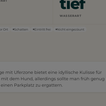
tief
DART
WASSERART
or Ort
Schatten
Eintritt frei
Nicht eingezäunt
e mit Uferzone bietet eine idyllische Kulisse für
mit dem Hund, allerdings sollte man früh genug
inen Parkplatz zu ergattern.