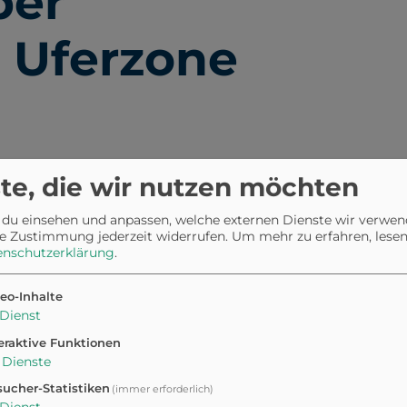
ber
 Uferzone
sigehen rund um Gaienhofen
te, die wir nutzen möchten
eine geführt werden können.
 du einsehen und anpassen, welche externen Dienste wir verwe
e Zustimmung jederzeit widerrufen.
Um mehr zu erfahren, lesen 
explizit erlaubte Badezonen
enschutzerklärung
.
wiesen zu sein.
Einige
nd am Bodensee deuten
eo-Inhalte
 der Nähe von Gaienhofen)
Dienst
lbst), aber
nicht direkt in
eraktive Funktionen
Dienste
ucher-Statistiken
(immer erforderlich)