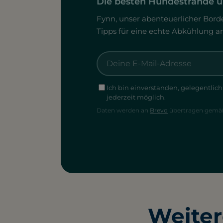
Die besten Hundestrände un
Fynn, unser abenteuerlicher Borde
Tipps für eine echte Abkühlung a
Ich bin einverstanden, gelegentlic
jederzeit möglich.
Daten werden an
Brevo
übertragen gemäß 
Weiter