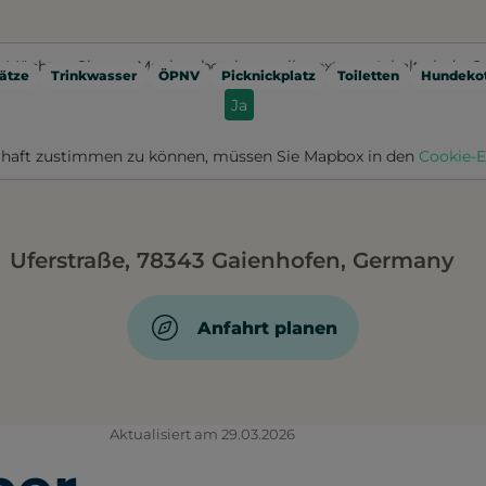
Möchten Sie von
Mapbox
bereitgestellte externe Inhalte laden?
ätze
Trinkwasser
ÖPNV
Picknickplatz
Toiletten
Hundekot
Ja
haft zustimmen zu können, müssen Sie
Mapbox
in den
Cookie-E
Uferstraße, 78343 Gaienhofen, Germany
Anfahrt planen
Aktualisiert am 29.03.2026