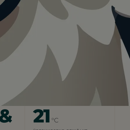
Teilen
In App speichern
Visualisierung · KI
 &
21
°C