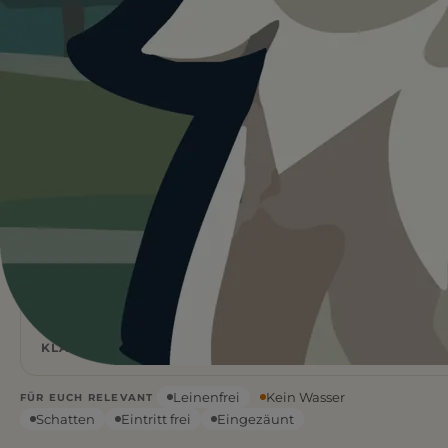
Heute ist
ein guter Tag
für
Hundespielplatz Gnesener Str.
30°C und sonnig. Schatten ist vorhanden, aber kein
Wasser vor Ort. Nehmt genug mit.
Wetterdaten:
OpenWeatherMap
4
Frei
/ 5
BEWERTUNG
EINTRITT
30
°C
KLARER HIMMEL
Leinenfrei
Kein Wasser
FÜR EUCH RELEVANT
Schatten
Eintritt frei
Eingezäunt