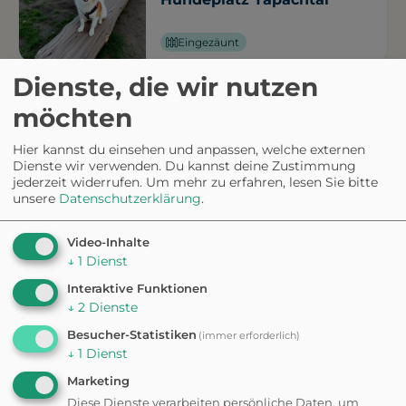
Eingezäunt
Dienste, die wir nutzen
HUNDEAUSLAUFPLATZ
Wulfilaanlage
möchten
Hier kannst du einsehen und anpassen, welche externen
Dienste wir verwenden. Du kannst deine Zustimmung
jederzeit widerrufen.
Um mehr zu erfahren, lesen Sie bitte
HUNDEAUSLAUFPLATZ
unsere
Datenschutzerklärung
.
Hundespielplatz Wangen
Eingezäunt
Video-Inhalte
↓
1
Dienst
HUNDEAUSLAUFPLATZ
Interaktive Funktionen
Hundefreilauf
↓
2
Dienste
Besucher-Statistiken
(immer erforderlich)
Eingezäunt
↓
1
Dienst
Marketing
HUNDESTRAND
Neuer See
Diese Dienste verarbeiten persönliche Daten, um