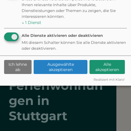
Ihnen relevante Inhalte über Produkte,
Dienstleistungen oder Themen zu zeigen, die Sie
Kiesstrand
interessieren könnten.
↓
1
Dienst
Alle Dienste aktivieren oder deaktivieren
Mit diesem Schalter können Sie alle Dienste aktivieren
oder deaktivieren.
Hundefreundli
Ich lehne
Ausgewählte
Alle
che
ab
akzeptieren
akzeptieren
Realisiert mit Klaro!
Ferienwohnun
gen in
Stuttgart