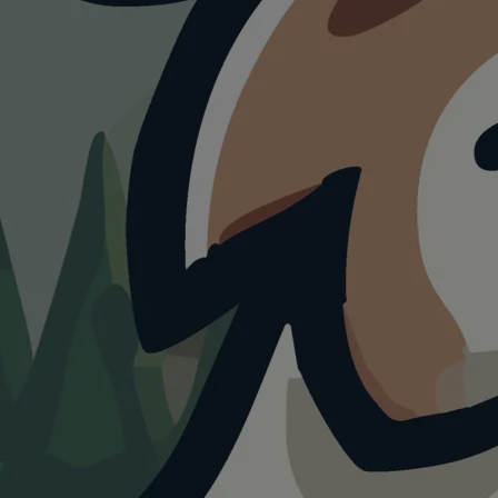
HUNDEAUSLAUF
Hundespielplatz
Gnesener Str
4.0
Visualisierung · KI