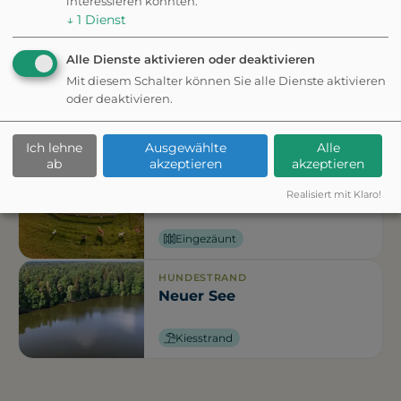
interessieren könnten.
↓
1
Dienst
Eingezäunt
Alle Dienste aktivieren oder deaktivieren
HUNDEAUSLAUFPLATZ
Hundespielplatz Gnesener
Mit diesem Schalter können Sie alle Dienste aktivieren
Str
oder deaktivieren.
Eingezäunt
Ich lehne
Ausgewählte
Alle
ab
akzeptieren
akzeptieren
HUNDEAUSLAUFPLATZ
Realisiert mit Klaro!
Hundefreilauf
Eingezäunt
HUNDESTRAND
Neuer See
Kiesstrand