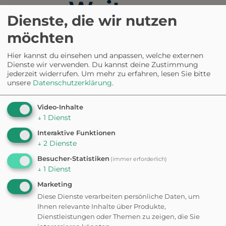
Weitere
Dienste, die wir nutzen
Ausflugsziele in der
möchten
Nähe
Hier kannst du einsehen und anpassen, welche externen
Dienste wir verwenden. Du kannst deine Zustimmung
jederzeit widerrufen.
Um mehr zu erfahren, lesen Sie bitte
unsere
Datenschutzerklärung
.
HUNDEAUSLAUFPLATZ
Hundeplatz Tapachtal
Video-Inhalte
↓
1
Dienst
Eingezäunt
Interaktive Funktionen
↓
2
Dienste
HUNDEAUSLAUFPLATZ
Besucher-Statistiken
(immer erforderlich)
Wulfilaanlage
↓
1
Dienst
Marketing
Diese Dienste verarbeiten persönliche Daten, um
HUNDEAUSLAUFPLATZ
Ihnen relevante Inhalte über Produkte,
Hundespielplatz Wangen
Dienstleistungen oder Themen zu zeigen, die Sie