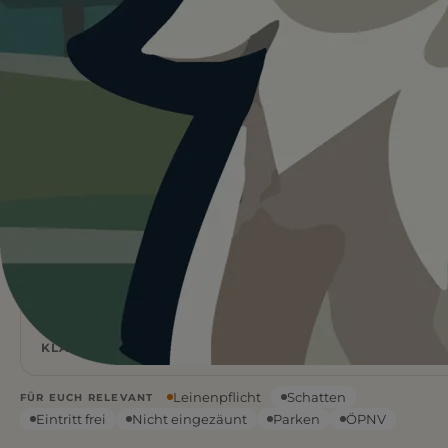
Heute ist
ein guter Tag
für
Stadtpark/Schlotwiese Zuffenhausen.
26°C und sonnig, aber kaum Schatten vor Ort. Bringt
viel Wasser mit und startet lieber früh.
Wetterdaten:
OpenWeatherMap
4
Frei
/ 5
BEWERTUNG
EINTRITT
26
°C
KLARER HIMMEL
Leinenpflicht
Schatten
FÜR EUCH RELEVANT
Eintritt frei
Nicht eingezäunt
Parken
ÖPNV