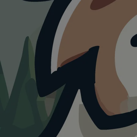
HUNDEAUSLAUF
Stadtpark/Schlotwi
ese Zuffenhausen
4.0
Visualisierung · KI