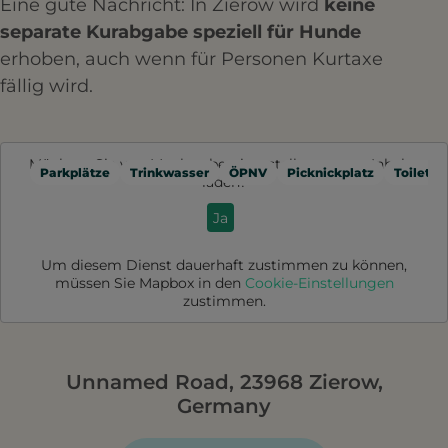
Eine gute Nachricht: In Zierow wird
keine
separate Kurabgabe speziell für Hunde
erhoben, auch wenn für Personen Kurtaxe
fällig wird.
Möchten Sie von
Mapbox
bereitgestellte externe Inhalte
Parkplätze
Trinkwasser
ÖPNV
Picknickplatz
Toilette
laden?
Ja
Um diesem Dienst dauerhaft zustimmen zu können,
müssen Sie
Mapbox
in den
Cookie-Einstellungen
zustimmen.
Unnamed Road, 23968 Zierow,
Germany