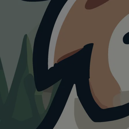
HUNDESTRAND
Hundestrand
Zierow
4.0
Visualisierung · KI