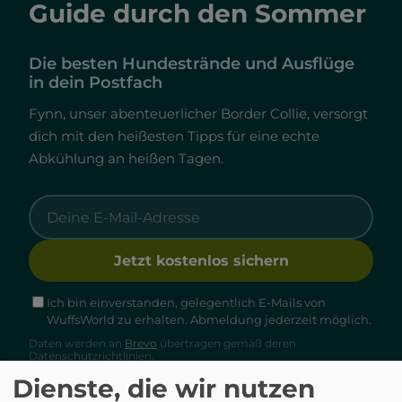
Guide durch den Sommer
Die besten Hundestrände und Ausflüge
in dein Postfach
Fynn, unser abenteuerlicher Border Collie, versorgt
dich mit den heißesten Tipps für eine echte
Abkühlung an heißen Tagen.
Jetzt kostenlos sichern
Ich bin einverstanden, gelegentlich E-Mails von
WuffsWorld zu erhalten. Abmeldung jederzeit möglich.
Daten werden an
Brevo
übertragen gemäß deren
Datenschutzrichtlinien.
Dienste, die wir nutzen