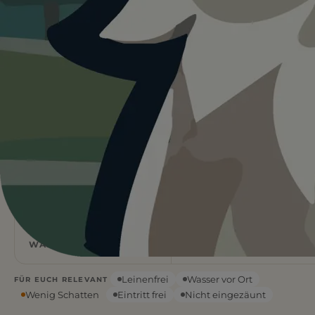
Heute ist
ein guter Tag
für
Hundestrand Zierow.
22°C und sonnig, kein Schatten vor Ort. Wasser ist
vorhanden. Startet lieber früh am Tag.
Wetterdaten:
OpenWeatherMap
4
Sand
/ 5
1 BEWERTUNG
STRANDART
Flach
22
°C
WASSERART
BEDECKT
Leinenfrei
Wasser vor Ort
FÜR EUCH RELEVANT
Wenig Schatten
Eintritt frei
Nicht eingezäunt