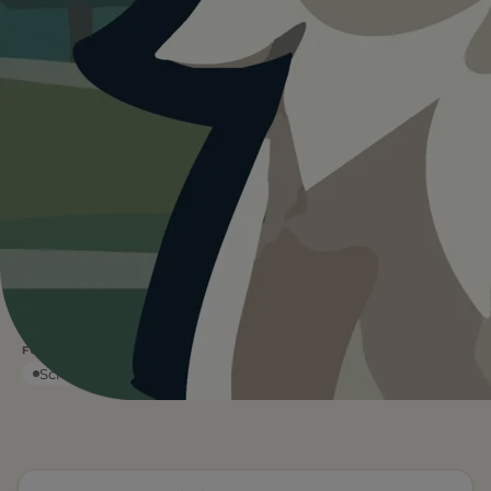
Heute ist
ein guter Tag
für Karls
Erlebnis-Dorf - Zirkow mit und.
21°C und bedeckt. Kein Regen und kein direktes
Sonnenlicht. Für Hunde oft die angenehmsten
Bedingungen. Wasser ist vor Ort.
Wetterdaten:
OpenWeatherMap
21
Frei
°C
BEDECKT
EINTRITT
Leinenpflicht
Wasser vor Ort
FÜR EUCH RELEVANT
Schatten
Eintritt frei
Eingezäunt