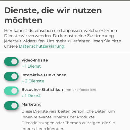
Dienste, die wir nutzen
0.0
möchten
Hier kannst du einsehen und anpassen, welche externen
5
0%
Dienste wir verwenden. Du kannst deine Zustimmung
4
0%
jederzeit widerrufen.
Um mehr zu erfahren, lesen Sie bitte
3
0%
unsere
Datenschutzerklärung
.
2
0%
1
0%
aus 0 Bewertungen
Video-Inhalte
↓
1
Dienst
Interaktive Funktionen
↓
2
Dienste
Die Vielfalt an Aktivitäten und
Attraktionen für Kinder ist
Besucher-Statistiken
(immer erforderlich)
beeindruckend.
↓
1
Dienst
Marketing
Diese Dienste verarbeiten persönliche Daten, um
Ihnen relevante Inhalte über Produkte,
Dienstleistungen oder Themen zu zeigen, die Sie
interessieren könnten.