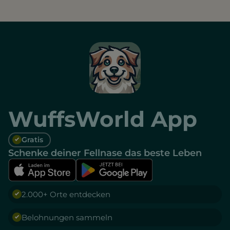
WuffsWorld App
Gratis
Schenke deiner Fellnase das beste Leben
2.000+ Orte entdecken
Belohnungen sammeln