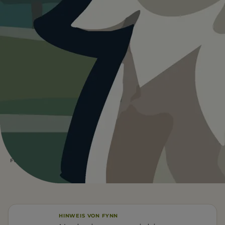
Heute ist
ein guter Tag
für Restaurant
Kornblume.
25°C und bedeckt. Kein Regen und kein direktes
Sonnenlicht. Für Hunde oft die angenehmsten
Bedingungen. Wasser ist vor Ort.
Wetterdaten:
OpenWeatherMap
25
°C
BEDECKT
Wasser vor Ort
Schatten
FÜR EUCH RELEVANT
HINWEIS VON FYNN