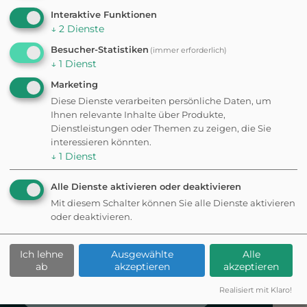
Interaktive Funktionen
↓
2
Dienste
Besucher-Statistiken
(immer erforderlich)
Hundefreundli
↓
1
Dienst
Marketing
che
Diese Dienste verarbeiten persönliche Daten, um
Ihnen relevante Inhalte über Produkte,
Ferienwohnun
Dienstleistungen oder Themen zu zeigen, die Sie
interessieren könnten.
↓
1
Dienst
gen in Köln
Alle Dienste aktivieren oder deaktivieren
Mit diesem Schalter können Sie alle Dienste aktivieren
oder deaktivieren.
Die besten Ferienwohnungen für dich
und deinen Vierbeiner. Hier ist dein Hund
nicht nur erlaubt, sondern auch
Ich lehne
Ausgewählte
Alle
willkommen.
ab
akzeptieren
akzeptieren
Realisiert mit Klaro!
Ferienwohnungen ansehen*