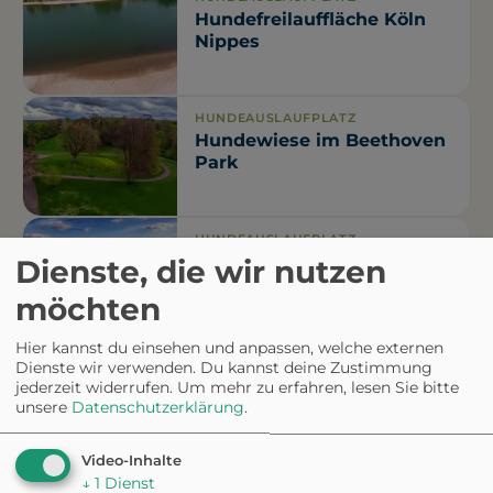
Hundefreilauffläche Köln
Nippes
HUNDEAUSLAUFPLATZ
Hundewiese im Beethoven
Park
HUNDEAUSLAUFPLATZ
Hundewiese Stadtwald
Dienste, die wir nutzen
West
möchten
Hier kannst du einsehen und anpassen, welche externen
Dienste wir verwenden. Du kannst deine Zustimmung
HUNDEAUSLAUFPLATZ
jederzeit widerrufen.
Um mehr zu erfahren, lesen Sie bitte
Hundewiese Porz
unsere
Datenschutzerklärung
.
Video-Inhalte
↓
1
Dienst