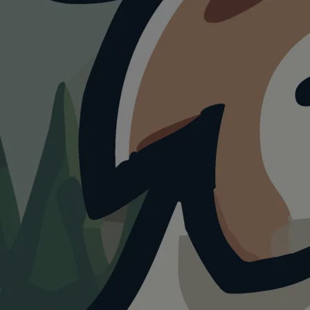
RESTAURANT
Restaurant
Kornblume