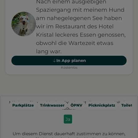
Nach einem ausgiebigen
Spaziergang mit meinem Hund
am nahegelegenen See haben
wir im Restaurant des Hotel
Kristal leckeres Essen genossen,
obwohl die Wartezeit etwas
lang war.
In App planen
Kostenlos
Möchten Sie von
Mapbox
bereitgestellte externe Inhalte
Parkplätze
Trinkwasser
ÖPNV
Picknickplatz
Toilette
laden?
Ja
Um diesem Dienst dauerhaft zustimmen zu können,