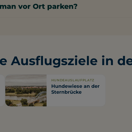
man vor Ort parken?
he der Hundewiese an der Hubbrücke gibt es einige kos
e sowie kostenpflichtige Parkmöglichkeiten.
e Ausflugsziele in d
HUNDEAUSLAUFPLATZ
Hundewiese an der
Sternbrücke