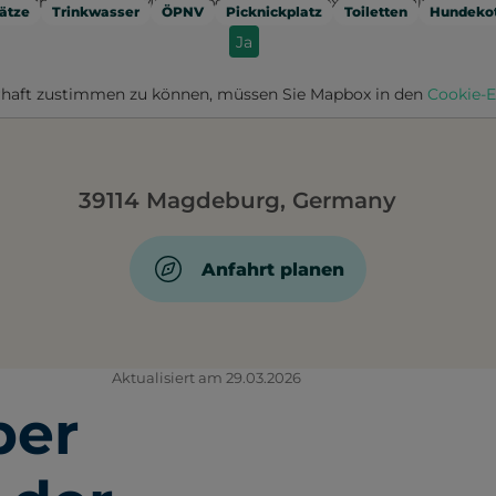
Möchten Sie von
Mapbox
bereitgestellte externe Inhalte laden?
ätze
Trinkwasser
ÖPNV
Picknickplatz
Toiletten
Hundekot
Ja
haft zustimmen zu können, müssen Sie
Mapbox
in den
Cookie-E
39114 Magdeburg, Germany
Anfahrt planen
Aktualisiert am 29.03.2026
ber