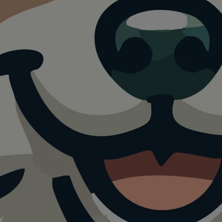
ese an der
cke