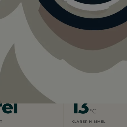
wiese an der Hubbrücke
r Hundewiese an der Hubbrücke.
r vor Ort. Ein guter Tag für einen Ausflug mit Hund.
rei
13
°C
T
KLARER HIMMEL