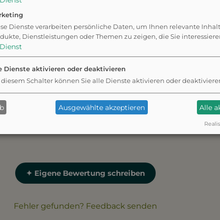
Dienst
rketing
se Dienste verarbeiten persönliche Daten, um Ihnen relevante Inhal
dukte, Dienstleistungen oder Themen zu zeigen, die Sie interessier
Dienst
e Dienste aktivieren oder deaktivieren
 diesem Schalter können Sie alle Dienste aktivieren oder deaktiviere
g angelegt und bietet
Die Parkmöglichkeiten in d
ab
Ausgewählte akzeptieren
Alle 
en und Spielen.
Hundewiese sind begrenzt u
Realis
✦ Eigene Bewertung schreiben
Fehler gefunden? Feedback senden