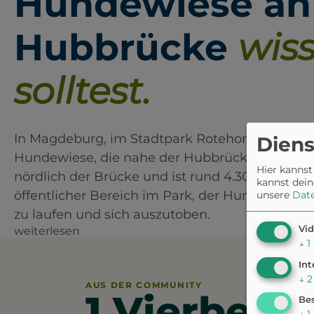
Hundewiese an
Hubbrücke
wis
solltest.
In Magdeburg, im Stadtpark Rotehorn, gibt es
Diens
Hundewiese, die nahe der Hubbrücke liegt. Die
Hier kannst
nördlich der Brücke und ist rund 4.300 Quadratm
kannst dein
öffentlicher Bereich im Park, der Hunden die M
unsere
Dat
zu laufen und sich auszutoben.
Vid
weiterlesen
↓
1
Int
↓
2
AUS DER COMMUNITY
1 Vierbeine
Bes