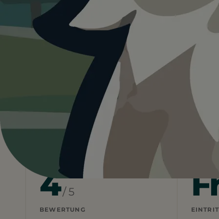
4.0
Deutschland
…
Rotehornpark
Hunde
Heute ist
ein guter Tag
fü
13°C und sonnig. Schatten vorhanden, Wasse
Wetterdaten:
OpenWeatherMap
4
F
/ 5
BEWERTUNG
EINTRIT