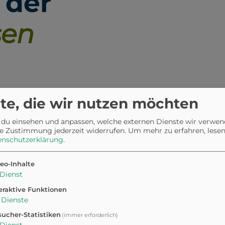
 der
sen
 eine ausgewiesene
te, die wir nutzen möchten
se Fläche befindet sich
 du einsehen und anpassen, welche externen Dienste wir verwe
eter groß. Sie ist ein
e Zustimmung jederzeit widerrufen.
Um mehr zu erfahren, lesen 
öglichkeit bietet, ohne Leine
enschutzerklärung
.
eo-Inhalte
Dienst
eraktive Funktionen
Dienste
r
ucher-Statistiken
(immer erforderlich)