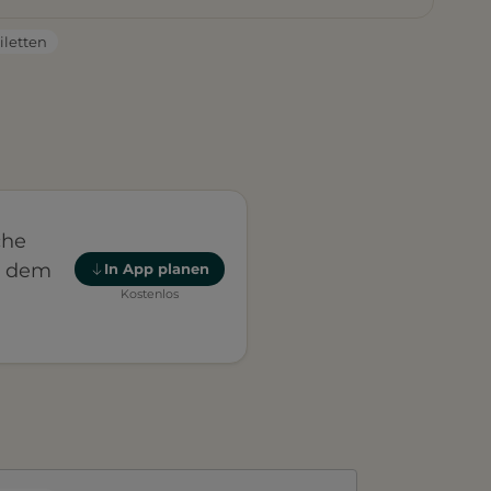
iletten
che
t dem
In App planen
Kostenlos