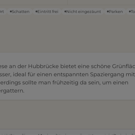
Ort
Schatten
Eintritt frei
Nicht eingezäunt
Parken
To
se an der Hubbrücke bietet eine schöne Grünflä
ser, ideal für einen entspannten Spaziergang mi
lerdings sollte man frühzeitig da sein, um einen
ergattern.