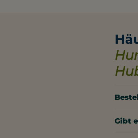
Häu
Hun
Hu
Beste
Antwort:
Leinenpfl
Gibt e
Im Hundew