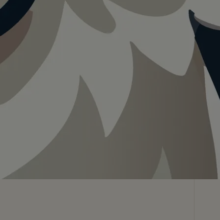
Teilen
In App speichern