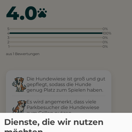
4.0
5
0%
4
100%
3
0%
2
0%
1
0%
aus 1 Bewertungen
Die Hundewiese ist groß und gut
gepflegt, sodass die Hunde
genug Platz zum Spielen haben.
Es wird angemerkt, dass viele
Parkbesucher die Hundewiese
zum Grillen nutzen.
Dienste, die wir nutzen