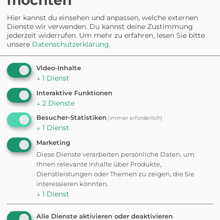
möchten
Hier kannst du einsehen und anpassen, welche externen
✦ Eigene Bewertung schreiben
Dienste wir verwenden. Du kannst deine Zustimmung
jederzeit widerrufen.
Um mehr zu erfahren, lesen Sie bitte
unsere
Datenschutzerklärung
.
Fehler gefunden? Feedback senden
Video-Inhalte
↓
1
Dienst
Häufig gestellte
Interaktive Funktionen
↓
2
Dienste
Fragen:
Hundewiese
Besucher-Statistiken
(immer erforderlich)
↓
1
Dienst
im Rotehorn Park
Marketing
Diese Dienste verarbeiten persönliche Daten, um
Ihnen relevante Inhalte über Produkte,
Dienstleistungen oder Themen zu zeigen, die Sie
Besteht eine Leinenpflicht?
interessieren könnten.
↓
1
Dienst
In der Hundewiese im Rotehorn Park gilt keine
Leinenpflicht.
Alle Dienste aktivieren oder deaktivieren