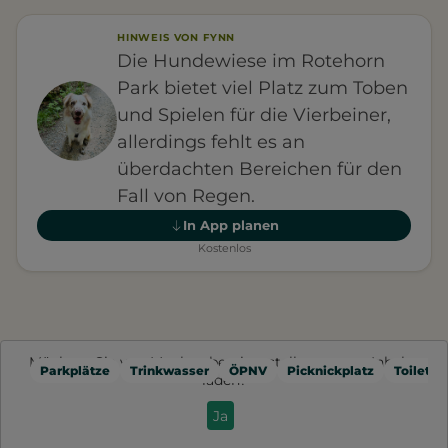
HINWEIS VON FYNN
Die Hundewiese im Rotehorn
Park bietet viel Platz zum Toben
und Spielen für die Vierbeiner,
allerdings fehlt es an
überdachten Bereichen für den
Fall von Regen.
In App planen
Kostenlos
Möchten Sie von
Mapbox
bereitgestellte externe Inhalte
Parkplätze
Trinkwasser
ÖPNV
Picknickplatz
Toilette
laden?
Ja