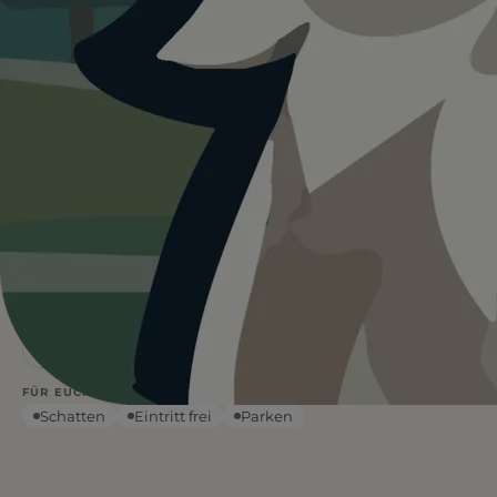
Heute ist
···
für Hundewiese im
Rotehorn Park.
Wetterdaten:
OpenWeatherMap
4
Frei
/ 5
BEWERTUNG
EINTRITT
—
°C
WETTER
Leinenfrei
Kein Wasser
FÜR EUCH RELEVANT
Schatten
Eintritt frei
Parken