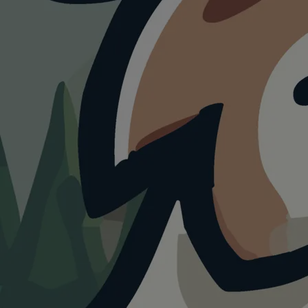
HUNDEAUSLAUF
Hundewiese im
Rotehorn Park
4.0