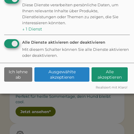
Diese Dienste verarbeiten persönliche Daten, um
Ihnen relevante Inhalte über Produkte,
Dienstleistungen oder Themen zu zeigen, die Sie
interessieren könnten.
💧
↓
1
Dienst
Trinkflasche
Alle Dienste aktivieren oder deaktivieren
Immer frisches Wasser für deinen Hund, auch
unterwegs.
Mit diesem Schalter können Sie alle Dienste aktivieren
oder deaktivieren.
Jetzt ansehen*
Ich lehne
Ausgewählte
Alle
ab
akzeptieren
akzeptieren
❄️
Realisiert mit Klaro!
Kühlmatte
Perfekt für heiße Sommertage, dein Hund bleibt
cool.
Jetzt ansehen*