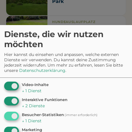
Park
HUNDEAUSLAUFPLATZ
Hundewiese am Arthur-
Dienste, die wir nutzen
Bretschneider Park
möchten
Hier kannst du einsehen und anpassen, welche externen
Dienste wir verwenden. Du kannst deine Zustimmung
jederzeit widerrufen.
Um mehr zu erfahren, lesen Sie bitte
unsere
Datenschutzerklärung
.
Video-Inhalte
Gut ausgerüstet
↓
1
Dienst
Interaktive Funktionen
für euren
↓
2
Dienste
Besucher-Statistiken
(immer erforderlich)
Ausflug
↓
1
Dienst
Marketing