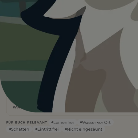
Heute ist
ein guter Tag
für
Hundestrand Moritzsee.
28°C und trocken. Schatten vorhanden, Wasser vor
Ort. Gute Bedingungen für euren Ausflug.
Wetterdaten:
OpenWeatherMap
4
Natur
/ 5
1 BEWERTUNG
STRANDART
Flach
28
°C
WASSERART
MÄSSIG BEWÖLKT
Leinenfrei
Wasser vor Ort
FÜR EUCH RELEVANT
Schatten
Eintritt frei
Nicht eingezäunt