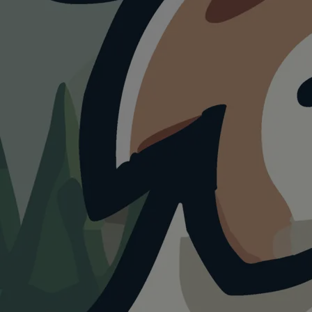
HUNDESTRAND
Hundestrand
Moritzsee
4.0
Visualisierung · KI