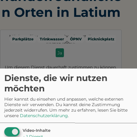
n Orten in Latium
Möchten Sie von
Mapbox
bereitgestellte externe
Parkplätze
Trinkwasser
ÖPNV
Picknickplatz
Toilette
Inhalte laden?
Ja
Um diesem Dienst dauerhaft zustimmen zu können,
müssen Sie
Mapbox
in den
Cookie-Einstellungen
Dienste, die wir nutzen
zustimmen.
möchten
Hier kannst du einsehen und anpassen, welche externen
Dienste wir verwenden. Du kannst deine Zustimmung
jederzeit widerrufen.
Um mehr zu erfahren, lesen Sie bitte
unsere
Datenschutzerklärung
.
Video-Inhalte
↓
1
Dienst