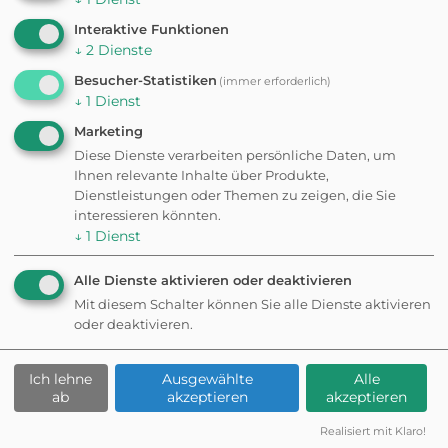
Interaktive Funktionen
WuffsWorld App
↓
2
Dienste
Besucher-Statistiken
(immer erforderlich)
↓
1
Dienst
Gratis
Schenke deiner Fellnase das beste Leben
Marketing
Diese Dienste verarbeiten persönliche Daten, um
Ihnen relevante Inhalte über Produkte,
Dienstleistungen oder Themen zu zeigen, die Sie
2.000+ Orte entdecken
interessieren könnten.
↓
1
Dienst
Belohnungen sammeln
Alle Dienste aktivieren oder deaktivieren
Tägliche Herausforderungen
Mit diesem Schalter können Sie alle Dienste aktivieren
oder deaktivieren.
Hundefreunde finden
Ich lehne
Ausgewählte
Alle
ab
akzeptieren
akzeptieren
Realisiert mit Klaro!