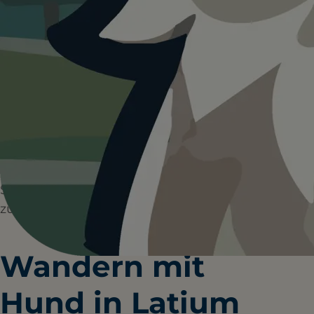
HUNDEPLÄTZE
HUNDESTRÄNDE
0+
0+
WANDERUNGEN
RESTAURANTS
Latium verbindet spannende Geschichte
mit abwechslungsreicher Natur. Ihr und
euer Vierbeiner könnt hier entspannte
Spaziergänge in Parks genießen und
zugleich antike Stätten entdecken.
Wandern mit
Hund in Latium