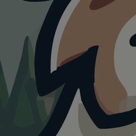
Urlaub mit
Hund im
Latium
mit
Hund.
0+
1+