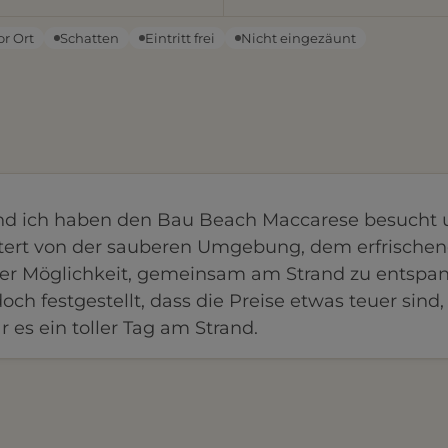
or Ort
Schatten
Eintritt frei
Nicht eingezäunt
d ich haben den Bau Beach Maccarese besucht 
tert von der sauberen Umgebung, dem erfrische
er Möglichkeit, gemeinsam am Strand zu entspa
ch festgestellt, dass die Preise etwas teuer sind,
 es ein toller Tag am Strand.