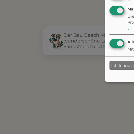
↓
1
Ma
Die
Pro
↓
1
Der Bau Beach Maccarese bie
wunderschöne Lage direkt a
All
Sandstrand und klarem Wass
Mit
Ich lehne 