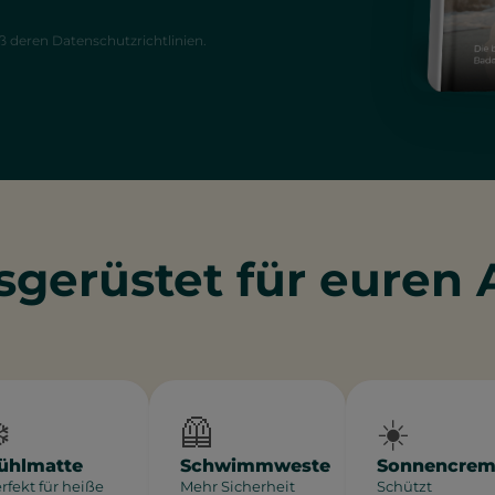
deren Datenschutzrichtlinien.
sgerüstet für euren 
️
🦺
☀️
ühlmatte
Schwimmweste
Sonnencre
rfekt für heiße
Mehr Sicherheit
Schützt