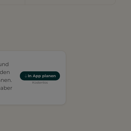
und
nden
In App planen
nnen.
Kostenlos
 aber