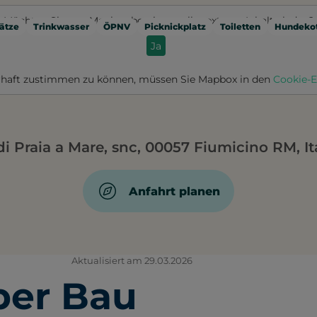
Möchten Sie von
Mapbox
bereitgestellte externe Inhalte laden?
ätze
Trinkwasser
ÖPNV
Picknickplatz
Toiletten
Hundekot
Ja
haft zustimmen zu können, müssen Sie
Mapbox
in den
Cookie-E
di Praia a Mare, snc, 00057 Fiumicino RM, It
Anfahrt planen
Aktualisiert am 29.03.2026
ber Bau