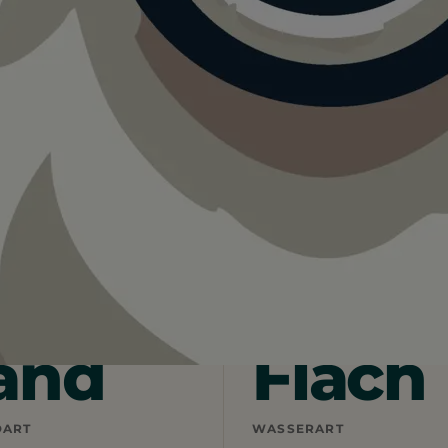
rese
r Bau Beach Maccarese.
 vor Ort vorhanden. Gute Bedingungen.
and
Flach
DART
WASSERART