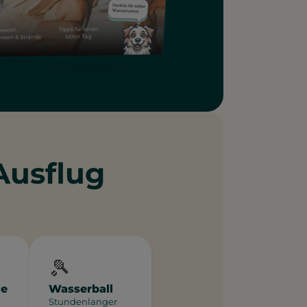
Ausflug
🎾
me
Wasserball
Stundenlanger