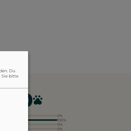
nden. Du
Sie bitte
4.0
5
0%
4
100%
3
0%
2
0%