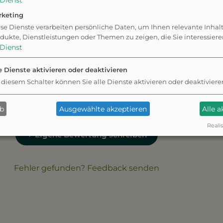
Dienst
rketing
se Dienste verarbeiten persönliche Daten, um Ihnen relevante Inhal
dukte, Dienstleistungen oder Themen zu zeigen, die Sie interessier
Dienst
tet eine
Die Preise für Speisen und 
m Meer mit feinem
e Dienste aktivieren oder deaktivieren
könnten etwas höher sein.
er.
 diesem Schalter können Sie alle Dienste aktivieren oder deaktiviere
ab
Ausgewählte akzeptieren
Alle 
Realis
✦ Eigene Bewertung schreiben
Fehler gefunden? Feedback senden