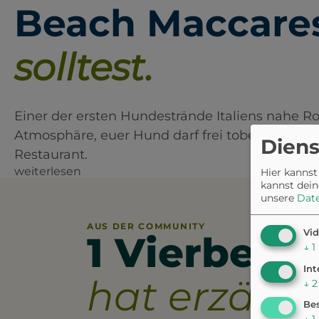
Beach Maccare
solltest.
Einer der ersten Hundestrände Italiens nahe Ro
Atmosphäre, euer Hund darf frei toben und es 
Diens
Restaurant.
weiterlesen
Hier kannst
kannst dein
unsere
Dat
AUS DER COMMUNITY
Vid
1 Vierbeine
↓
1
Int
hat erzählt.
↓
2
Bes