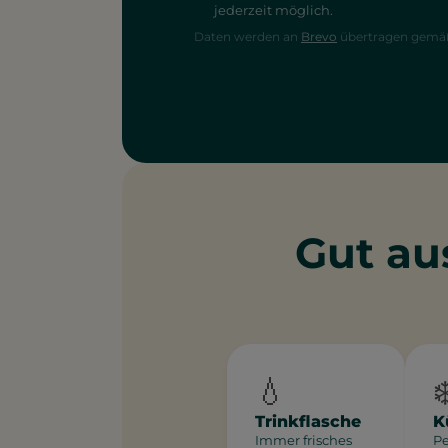
jederzeit möglich.
Daten werden an
Brevo
übertragen gemäß 
Gut au
💧
❄
Trinkflasche
K
Immer frisches
Pe