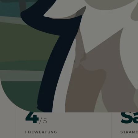
4.0
Italien
Latium
Rom
Bau Beach Macca
Heute ist
ein guter Tag
fü
27°C und sonnig. Schatten und Wasser sind
Wetterdaten:
OpenWeatherMap
4
S
/ 5
1 BEWERTUNG
STRAN