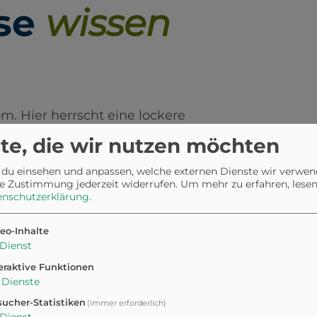
se
wissen
m. Hier herrscht eine lockere
gibt sogar Hundegerichte im
te, die wir nutzen möchten
 du einsehen und anpassen, welche externen Dienste wir verwe
e Zustimmung jederzeit widerrufen.
Um mehr zu erfahren, lesen 
enschutzerklärung
.
eo-Inhalte
r
Dienst
eraktive Funktionen
Dienste
ucher-Statistiken
(immer erforderlich)