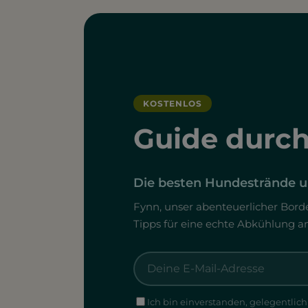
KOSTENLOS
Guide durc
Die besten Hundestrände un
Fynn, unser abenteuerlicher Borde
Tipps für eine echte Abkühlung a
Ich bin einverstanden, gelegentlic