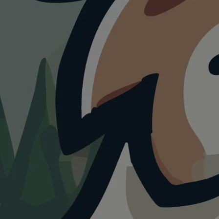
Ausflug &
Urlaub mit
Hund in
Oberösterreich
mit Hund.
8+
1+