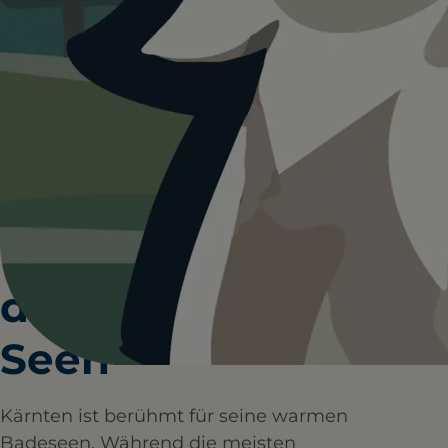
HUNDEPLÄTZE
HUNDESTRÄNDE
1+
0+
WANDERUNGEN
RESTAURANTS
1. Rein ins kühle
Nass: Baden in
den Kärntner
Seen
Kärnten ist berühmt für seine warmen
Badeseen. Während die meisten