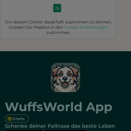
Ja
Um diesem Dienst dauerhaft zustimmen zu können,
müssen Sie
Mapbox
in den
Cookie-Einstellungen
zustimmen.
WuffsWorld App
Gratis
Schenke deiner Fellnase das beste Leben