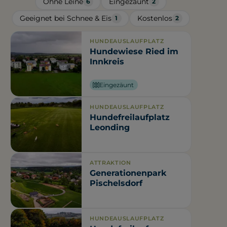
Ohne Leine
Eingezäunt
6
2
Geeignet bei Schnee & Eis
Kostenlos
1
2
HUNDEAUSLAUFPLATZ
Hundewiese Ried im
Innkreis
Eingezäunt
HUNDEAUSLAUFPLATZ
Hundefreilaufplatz
Leonding
ATTRAKTION
Generationenpark
Pischelsdorf
HUNDEAUSLAUFPLATZ