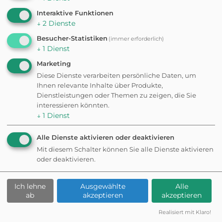
Interaktive Funktionen
in Oberösterreich
↓
2
Dienste
Besucher-Statistiken
(immer erforderlich)
↓
1
Dienst
Marketing
Diese Dienste verarbeiten persönliche Daten, um
Ihnen relevante Inhalte über Produkte,
Dienstleistungen oder Themen zu zeigen, die Sie
interessieren könnten.
↓
1
Dienst
Linz
5 hundefreundliche Orte
Alle Dienste aktivieren oder deaktivieren
Hundefreundlich
Mit diesem Schalter können Sie alle Dienste aktivieren
oder deaktivieren.
e Ausflugsziele in
Ich lehne
Ausgewählte
Alle
Oberösterreich
ab
akzeptieren
akzeptieren
Realisiert mit Klaro!