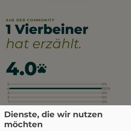
AUS DER COMMUNITY
1 Vierbeiner
hat erzählt.
4.0
5
0%
4
100%
3
0%
2
0%
1
0%
aus 1 Bewertungen
Dienste, die wir nutzen
möchten