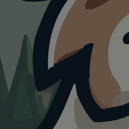
HUNDEAUSLAUF
Hundefreilauffläche
Traun
4.0
Visualisierung · KI