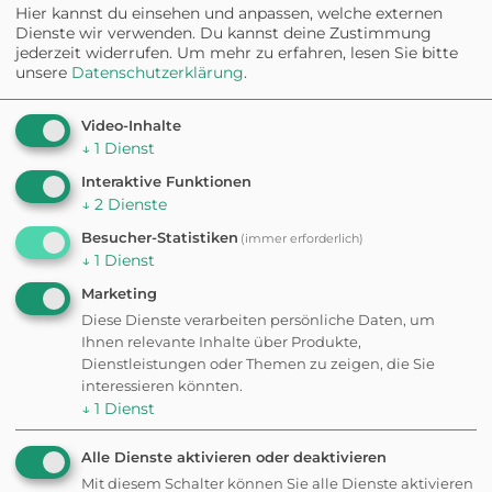
Die Hundefreilauffläche Traun
Hier kannst du einsehen und anpassen, welche externen
bietet ausreichend Platz für
Dienste wir verwenden. Du kannst deine Zustimmung
Hunde, um frei herumzulaufen
jederzeit widerrufen.
Um mehr zu erfahren, lesen Sie bitte
und zu spielen.
unsere
Datenschutzerklärung
.
Die Parkplätze in der Nähe der
Video-Inhalte
Freilauffläche sind oft überfüllt
↓
1
Dienst
und schwer zu finden.
Interaktive Funktionen
↓
2
Dienste
Besucher-Statistiken
(immer erforderlich)
↓
1
Dienst
✦ Eigene Bewertung schreiben
Marketing
Diese Dienste verarbeiten persönliche Daten, um
Ihnen relevante Inhalte über Produkte,
Fehler gefunden? Feedback senden
Dienstleistungen oder Themen zu zeigen, die Sie
interessieren könnten.
↓
1
Dienst
Weitere
Alle Dienste aktivieren oder deaktivieren
Ausflugsziele in der
Mit diesem Schalter können Sie alle Dienste aktivieren