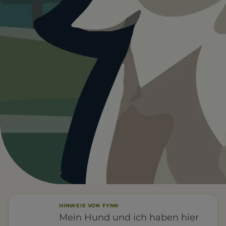
Heute ist
ein guter Tag
für
Hundefreilauffläche Traun.
21°C und sonnig. Ein guter Tag für einen Ausflug mit
Hund.
Wetterdaten:
OpenWeatherMap
4
21
/ 5
°C
BEWERTUNG
KLARER HIMMEL
Leinenfrei
Eingezäunt
FÜR EUCH RELEVANT
HINWEIS VON FYNN
Mein Hund und ich haben hier