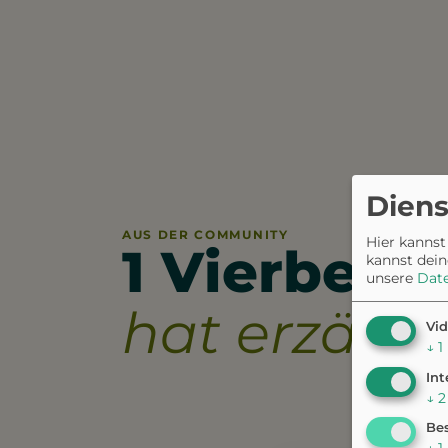
Diens
AUS DER COMMUNITY
Hier kannst
1 Vierbeine
kannst dein
unsere
Dat
hat erzählt.
Vid
↓
1
Int
↓
2
Bes