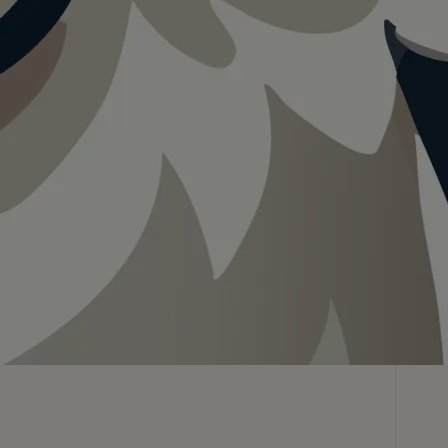
Teilen
In App speichern
Visualisierung · KI