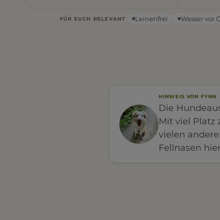
Leinenfrei
Wasser vor 
FÜR EUCH RELEVANT
HINWEIS VON FYNN
Die Hundeausl
Mit viel Pla
vielen andere
Fellnasen hie