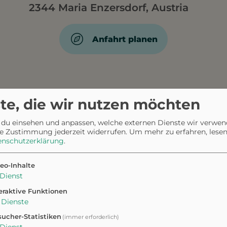
2344 Maria Enzersdorf, Austria
Anfahrt planen
te, die wir nutzen möchten
 du einsehen und anpassen, welche externen Dienste wir verwe
r
e Zustimmung jederzeit widerrufen.
Um mehr zu erfahren, lesen 
enschutzerklärung
.
eo-Inhalte
Dienst
eraktive Funktionen
Dienste
ucher-Statistiken
(immer erforderlich)