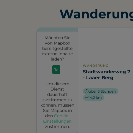
Wanderung
Möchten Sie
von
Mapbox
bereitgestellte
externe Inhalte
laden?
WANDERUNG
Ja
Stadtwanderweg 7
- Laaer Berg
Um diesem
Dienst
über 3 Stunden
dauerhaft
14,2 km
zustimmen zu
können, müssen
Sie
Mapbox
in
den
Cookie-
Einstellungen
zustimmen.