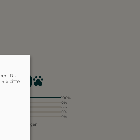
5.0
nden. Du
Sie bitte
5
100%
4
0%
3
0%
2
0%
1
0%
aus 1 Bewertungen