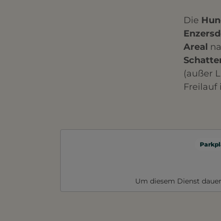
Die
Hund
Enzersd
Areal
na
Schatte
(außer L
Freilau
Parkpl
Um diesem Dienst dauer