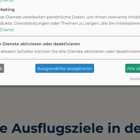
Dienst
rketing
laufzone ist groß
iel Platz zum Toben
se Dienste verarbeiten persönliche Daten, um Ihnen relevante Inhal
dukte, Dienstleistungen oder Themen zu zeigen, die Sie interessier
Dienst
e Dienste aktivieren oder deaktivieren
 diesem Schalter können Sie alle Dienste aktivieren oder deaktiviere
✦ Eigene Bewertung schreiben
ab
Ausgewählte akzeptieren
Alle 
Realis
Fehler gefunden? Feedback senden
e Ausflugsziele in d