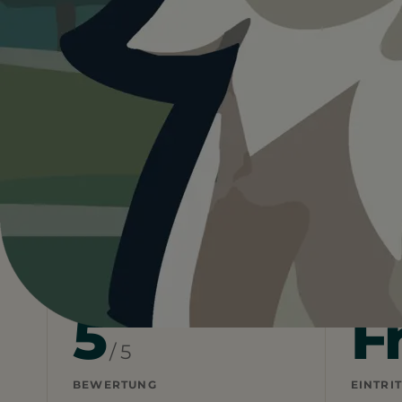
5.0
Österreich
Wien
Hundeauslaufzone Liec
Heute ist
ein guter Tag
fü
30°C und sonnig. Schatten und Wasser sind
Wetterdaten:
OpenWeatherMap
5
F
/ 5
BEWERTUNG
EINTRIT