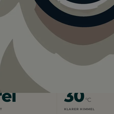
htenstein
r Hundeauslaufzone Liechtenstein.
 vor Ort vorhanden. Gute Bedingungen.
rei
30
°C
T
KLARER HIMMEL