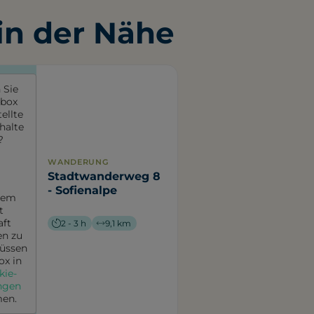
n der Nähe
 Sie
box
ellte
halte
?
WANDERUNG
Stadtwanderweg 8
- Sofienalpe
sem
t
aft
2 - 3 h
9,1 km
n zu
üssen
ox
in
kie-
ungen
en.