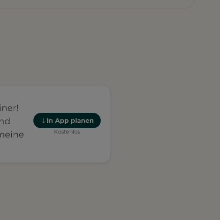
iner!
und
In App planen
Kostenlos
 meine