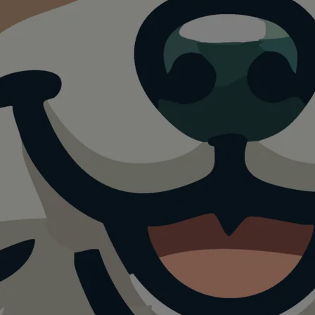
slaufzone
stein