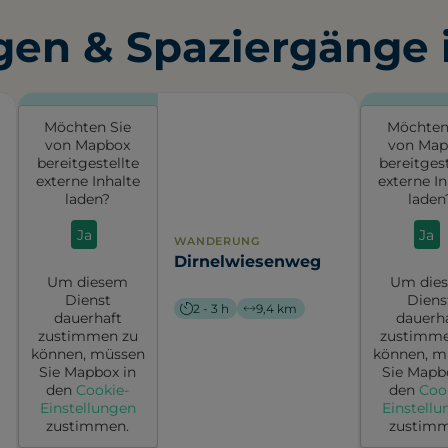
en & Spaziergänge i
Möchten Sie
Möchten
von
Mapbox
von
Map
bereitgestellte
bereitgest
externe Inhalte
externe In
laden?
laden
Ja
Ja
WANDERUNG
Dirnelwiesenweg
Um diesem
Um die
Dienst
Diens
2 - 3 h
9,4 km
dauerhaft
dauerh
zustimmen zu
zustimme
können, müssen
können, m
Sie
Mapbox
in
Sie
Mapb
den
Cookie-
den
Coo
Einstellungen
Einstell
zustimmen.
zustimm