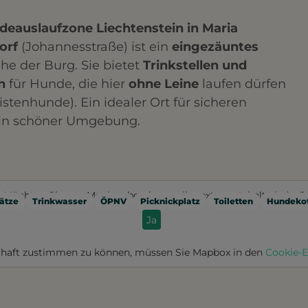
eauslaufzone Liechtenstein in Maria
orf
(Johannesstraße) ist ein
eingezäuntes
he der Burg. Sie bietet
Trinkstellen und
n
für Hunde, die hier
ohne Leine
laufen dürfen
istenhunde). Ein idealer Ort für sicheren
f in schöner Umgebung.
Möchten Sie von
Mapbox
bereitgestellte externe Inhalte laden?
ätze
Trinkwasser
ÖPNV
Picknickplatz
Toiletten
Hundekot
Ja
haft zustimmen zu können, müssen Sie
Mapbox
in den
Cookie-E