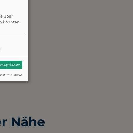
te über
en könnten.
n.
akzeptieren
iert mit Klaro!
er Nähe