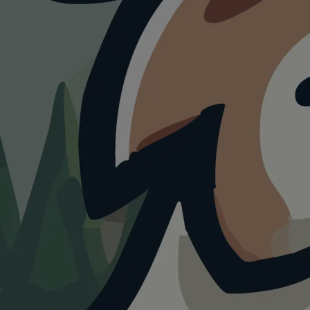
HUNDEAUSLAUF
Hundepark
Florisdorfer Aupark
4.0
Visualisierung · KI