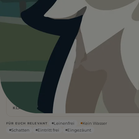
Heute ist
ein guter Tag
für
Hundepark Florisdorfer Aupark.
26°C und sonnig. Schatten ist vorhanden, aber kein
Wasser vor Ort. Nehmt genug mit.
Wetterdaten:
OpenWeatherMap
4
Frei
/ 5
BEWERTUNG
EINTRITT
26
°C
KLARER HIMMEL
Leinenfrei
Kein Wasser
FÜR EUCH RELEVANT
Schatten
Eintritt frei
Eingezäunt