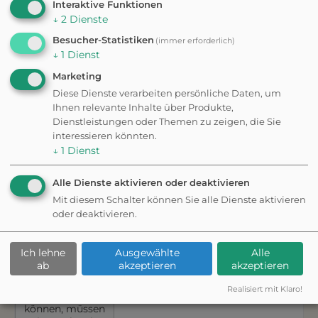
Interaktive Funktionen
Dienst
↓
2
Dienste
dauerhaft
2 - 3 h
9,1 km
zustimmen zu
Besucher-Statistiken
(immer erforderlich)
können, müssen
↓
1
Dienst
Sie
Mapbox
in
den
Cookie-
Marketing
Einstellungen
Diese Dienste verarbeiten persönliche Daten, um
zustimmen.
Ihnen relevante Inhalte über Produkte,
Dienstleistungen oder Themen zu zeigen, die Sie
interessieren könnten.
Möchten Sie
↓
1
Dienst
von
Mapbox
bereitgestellte
Alle Dienste aktivieren oder deaktivieren
externe Inhalte
laden?
Mit diesem Schalter können Sie alle Dienste aktivieren
oder deaktivieren.
WANDERUNG
Ja
Stadtwanderweg 3 -
Hameau
Ich lehne
Ausgewählte
Alle
Um diesem
ab
akzeptieren
akzeptieren
Dienst
dauerhaft
2 - 3 h
8,8 km
Realisiert mit Klaro!
zustimmen zu
können, müssen