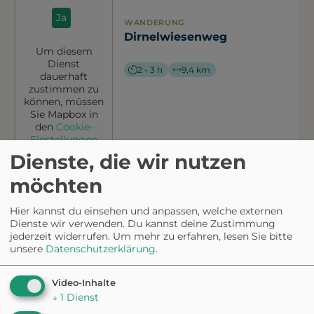
Ja
WANDERUNG
Dirnelwiesenweg
Um diesem
Dienst
2 - 3 h
9,4 km
dauerhaft
zustimmen zu
können, müssen
Sie
Mapbox
in
den
Cookie-
Einstellungen
zustimmen.
Dienste, die wir nutzen
möchten
Möchten Sie
Hier kannst du einsehen und anpassen, welche externen
von
Mapbox
Dienste wir verwenden. Du kannst deine Zustimmung
bereitgestellte
jederzeit widerrufen.
Um mehr zu erfahren, lesen Sie bitte
externe Inhalte
unsere
Datenschutzerklärung
.
laden?
WANDERUNG
Ja
Video-Inhalte
Stadtwanderweg 8 -
↓
1
Dienst
Sofienalpe
Um diesem