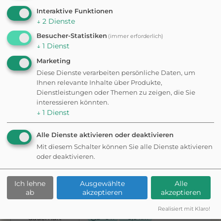
Stadtwanderweg 8 -
Interaktive Funktionen
Sofienalpe
Um diesem
↓
2
Dienste
Dienst
dauerhaft
2 - 3 h
9,1 km
Besucher-Statistiken
(immer erforderlich)
zustimmen zu
↓
1
Dienst
können, müssen
Marketing
Sie
Mapbox
in
den
Cookie-
Diese Dienste verarbeiten persönliche Daten, um
Einstellungen
Ihnen relevante Inhalte über Produkte,
zustimmen.
Dienstleistungen oder Themen zu zeigen, die Sie
interessieren könnten.
↓
1
Dienst
Möchten Sie
von
Mapbox
Alle Dienste aktivieren oder deaktivieren
bereitgestellte
Mit diesem Schalter können Sie alle Dienste aktivieren
externe Inhalte
oder deaktivieren.
laden?
WANDERUNG
Ja
Ich lehne
Ausgewählte
Alle
Stadtwanderweg 3 -
ab
akzeptieren
akzeptieren
Hameau
Um diesem
Dienst
Realisiert mit Klaro!
dauerhaft
2 - 3 h
8,8 km