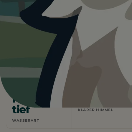
Heute ist
ein guter Tag
für
Hundezone Obere Alte Donau,
Parkanlage Mühlschüttel.
21°C und sonnig. Wasser vor Ort. Ein guter Tag für
einen Ausflug mit Hund.
Wetterdaten:
OpenWeatherMap
4
Natur
/ 5
1 BEWERTUNG
STRANDART
Flach &
21
°C
tief
KLARER HIMMEL
WASSERART