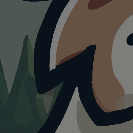
HUNDESTRAND
Hundezone Obere
Alte Donau,
Parkanlage
Mühlschüttel
4.0
Visualisierung · KI