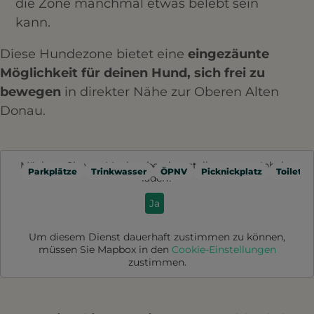
die Zone manchmal etwas belebt sein
kann.
Diese Hundezone bietet eine
eingezäunte
Möglichkeit für deinen Hund, sich frei zu
bewegen
in direkter Nähe zur Oberen Alten
Donau.
Möchten Sie von
Mapbox
bereitgestellte externe Inhalte
Parkplätze
Trinkwasser
ÖPNV
Picknickplatz
Toilette
laden?
Ja
Um diesem Dienst dauerhaft zustimmen zu können,
müssen Sie
Mapbox
in den
Cookie-Einstellungen
zustimmen.