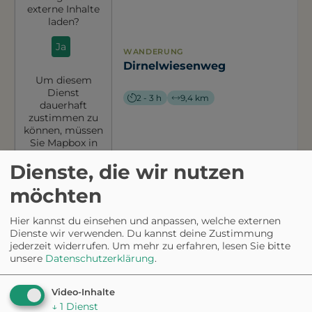
externe Inhalte
laden?
Ja
WANDERUNG
Dirnelwiesenweg
Um diesem
Dienst
2 - 3 h
9,4 km
dauerhaft
zustimmen zu
können, müssen
Sie
Mapbox
in
den
Cookie-
Dienste, die wir nutzen
Einstellungen
zustimmen.
möchten
Hier kannst du einsehen und anpassen, welche externen
Möchten Sie
Dienste wir verwenden. Du kannst deine Zustimmung
von
Mapbox
jederzeit widerrufen.
Um mehr zu erfahren, lesen Sie bitte
bereitgestellte
unsere
Datenschutzerklärung
.
externe Inhalte
laden?
Video-Inhalte
WANDERUNG
Ja
↓
1
Dienst