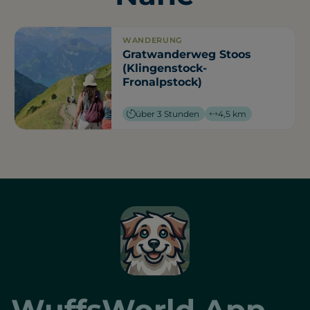
WANDERUNG
Gratwanderweg Stoos
(Klingenstock-
Fronalpstock)
über 3 Stunden
4,5 km
WuffsWorld App