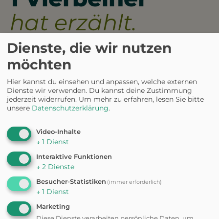
hat erzählt.
Dienste, die wir nutzen
4.0
möchten
Hier kannst du einsehen und anpassen, welche externen
Dienste wir verwenden. Du kannst deine Zustimmung
5
0%
4
100%
jederzeit widerrufen.
Um mehr zu erfahren, lesen Sie bitte
3
0%
unsere
Datenschutzerklärung
.
2
0%
1
0%
aus 1 Bewertungen
Video-Inhalte
↓
1
Dienst
Interaktive Funktionen
↓
2
Dienste
Die Swiss Dog Arena bietet eine
Besucher-Statistiken
große Auswahl an
(immer erforderlich)
↓
1
Dienst
Trainingsmöglichkeiten für
Hunde aller Rassen und Größen.
Marketing
Diese Dienste verarbeiten persönliche Daten, um