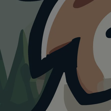
HUNDEAUSLAUF
Swiss Dog Arena
Münsingen
4.0
Visualisierung · KI