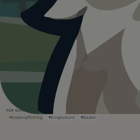
Heute ist
···
für Swiss Dog Arena
Münsingen.
Wetterdaten:
OpenWeatherMap
4
Ja
/ 5
BEWERTUNG
EINTRITT
—
°C
WETTER
Wasser vor Ort
Schatten
FÜR EUCH RELEVANT
Kostenpflichtig
Eingezäunt
Baden