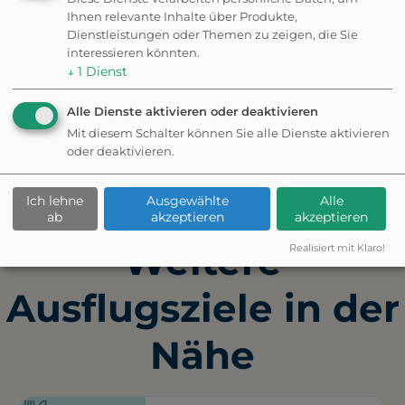
Einige Nutzer bemängeln, dass
Ihnen relevante Inhalte über Produkte,
die Eintrittspreise für Nicht-
Dienstleistungen oder Themen zu zeigen, die Sie
Mitglieder etwas hoch sind.
interessieren könnten.
↓
1
Dienst
Alle Dienste aktivieren oder deaktivieren
Mit diesem Schalter können Sie alle Dienste aktivieren
✦ Eigene Bewertung schreiben
oder deaktivieren.
Ich lehne
Ausgewählte
Alle
Fehler gefunden? Feedback senden
ab
akzeptieren
akzeptieren
Weitere
Realisiert mit Klaro!
Ausflugsziele in der
Nähe