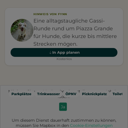
HINWEIS VON FYNN
Eine alltagstaugliche Gassi-
Runde rund um Piazza Grande
für Hunde, die kurze bis mittlere
Strecken mögen.
In App planen
Kostenlos
Möchten Sie von
Mapbox
bereitgestellte externe Inhalte
Parkplätze
Trinkwasser
ÖPNV
Picknickplatz
Toilette
laden?
Ja
Um diesem Dienst dauerhaft zustimmen zu können,
müssen Sie
Mapbox
in den
Cookie-Einstellungen