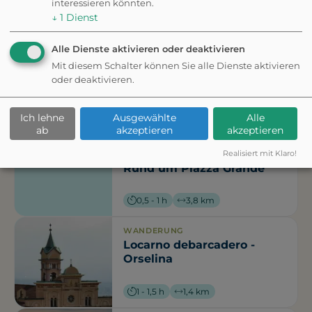
interessieren könnten.
↓
1
Dienst
Nähe
Alle Dienste aktivieren oder deaktivieren
Mit diesem Schalter können Sie alle Dienste aktivieren
SPAZIERGANG
oder deaktivieren.
Große Platzrunde
Ich lehne
Ausgewählte
Alle
0,5 - 1 h
3,8 km
ab
akzeptieren
akzeptieren
Realisiert mit Klaro!
SPAZIERGANG
Rund um Piazza Grande
0,5 - 1 h
3,8 km
WANDERUNG
Locarno debarcadero -
Orselina
1 - 1,5 h
1,4 km