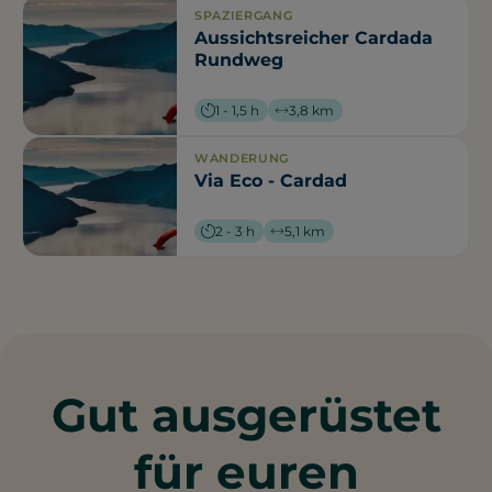
SPAZIERGANG
Aussichtsreicher Cardada
Rundweg
1 - 1,5 h
3,8 km
WANDERUNG
Via Eco - Cardad
2 - 3 h
5,1 km
Gut ausgerüstet
für euren