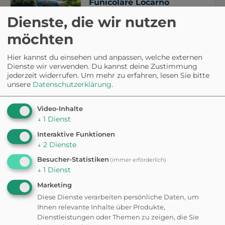
Funicolare Locarno
Dienste, die wir nutzen
Kostenpflichtig
möchten
AUSSICHTSPUNKT
Hier kannst du einsehen und anpassen, welche externen
Cardada
Dienste wir verwenden. Du kannst deine Zustimmung
jederzeit widerrufen.
Um mehr zu erfahren, lesen Sie bitte
unsere
Datenschutzerklärung
.
AUSSICHTSPUNKT
Video-Inhalte
Cimetta
↓
1
Dienst
Interaktive Funktionen
i
↓
2
Dienste
Besucher-Statistiken
(immer erforderlich)
↓
1
Dienst
Marketing
Wanderungen &
Diese Dienste verarbeiten persönliche Daten, um
Ihnen relevante Inhalte über Produkte,
Spaziergänge in der
Dienstleistungen oder Themen zu zeigen, die Sie