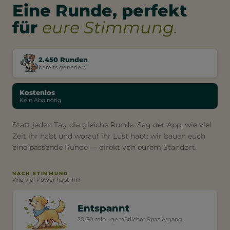
Eine Runde, perfekt
für
eure Stimmung.
2.450 Runden
bereits generiert
Kostenlos
Kein Abo nötig
Statt jeden Tag die gleiche Runde: Sag der App, wie viel
Zeit ihr habt und worauf ihr Lust habt: wir bauen euch
eine passende Runde — direkt von eurem Standort.
NACH STIMMUNG
Wie viel Power habt ihr?
Entspannt
20-30 min · gemütlicher Spaziergang