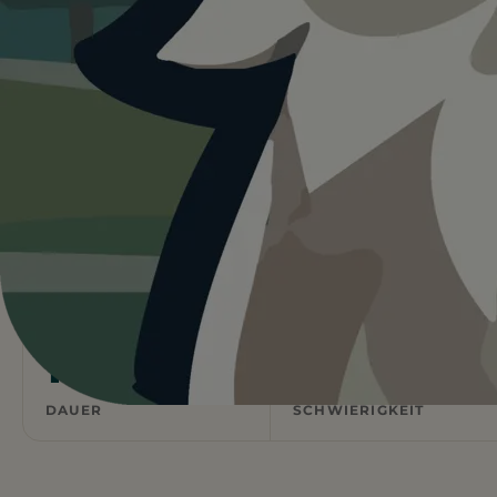
Heute ist
ein guter Tag
für Rund um
die Piazza.
27°C und bedeckt. Kein Regen und kein direktes
Sonnenlicht. Für Hunde oft die angenehmsten
Bedingungen.
Wetterdaten:
OpenWeatherMap
2,5
39
km
m ↑
STRECKE
ANSTIEG
1
Leicht
h
DAUER
SCHWIERIGKEIT