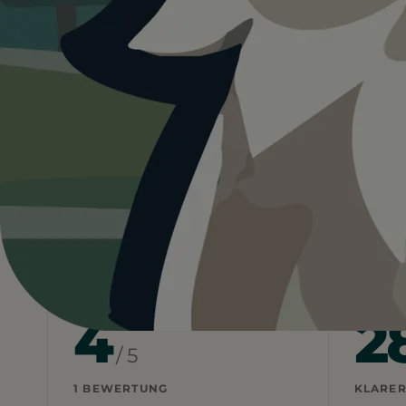
4.0
Schweiz
Tessin
Locarno
Funicolare Lo
Heute ist
ein guter Tag
fü
28°C und sonnig, aber kaum Schatten vor Ort
Wetterdaten:
OpenWeatherMap
4
2
/ 5
1 BEWERTUNG
KLARER