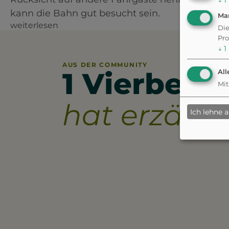
↓
1
kann die Bahn gut besucht sein.
Ma
weiterlesen
Die
Pro
↓
1
AUS DER COMMUNITY
1 Vierbeine
All
Mit
hat erzählt.
Ich lehne 