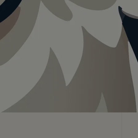
Teilen
In App speichern