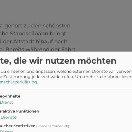
a gehört zu den schönsten
che Standseilbahn bringt
der Altstadt hinauf nach
. Bereits während der Fahrt
Locarno, den Lago Maggiore
te, die wir nutzen möchten
 du einsehen und anpassen, welche externen Dienste wir verwe
e Zustimmung jederzeit widerrufen.
Um mehr zu erfahren, lesen 
eit, sich den steilen Aufstieg
enschutzerklärung
.
oberhalb der Stadt zu
 verschiedene Spaziergänge
eo-Inhalte
r weiter in Richtung
Dienst
eraktive Funktionen
Dienste
edoch angeleint sein und
ucher-Statistiken
(immer erforderlich)
ders in der Hauptsaison