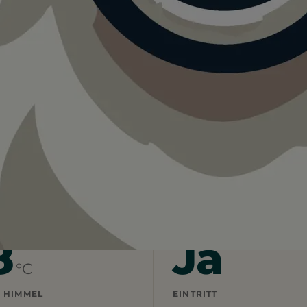
carno
r Funicolare Locarno.
. Bringt viel Wasser mit und startet lieber früh.
8
Ja
°C
 HIMMEL
EINTRITT