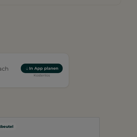
nach
In App planen
Kostenlos
beutel