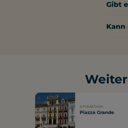
Gibt e
Im Funico
Kann 
In der Nä
auf der O
und 8 oh
Weiter
ATTRAKTION
Piazza Grande