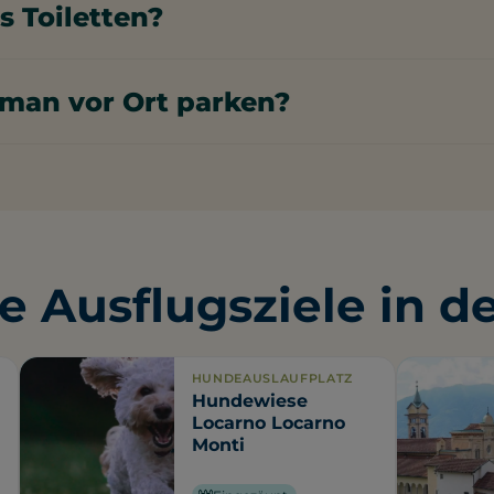
s Toiletten?
lare Locarno gibt es öffentliche Toiletten.
man vor Ort parken?
he des Funicolare Locarno gibt es 24 kostenpflichtige P
berfläche. Außerdem sind 5 Straßenparkplätze kostenpfl
ne Gebührenangabe.
e Ausflugsziele in d
HUNDEAUSLAUFPLATZ
Hundewiese
Locarno Locarno
Monti