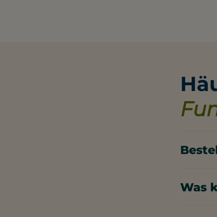
Häu
Fun
Beste
In der Fu
Was k
Je nach G