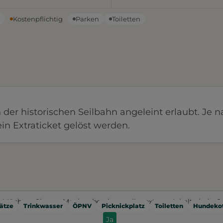
n
Kostenpflichtig
Parken
Toiletten
 der historischen Seilbahn angeleint erlaubt. Je 
in Extraticket gelöst werden.
Möchten Sie von
Mapbox
bereitgestellte externe Inhalte laden?
ätze
Trinkwasser
ÖPNV
Picknickplatz
Toiletten
Hundekot
Ja