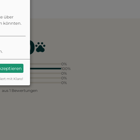
te über
en könnten.
4.0
n.
5
0%
akzeptieren
4
100%
3
0%
2
0%
iert mit Klaro!
1
0%
aus 1 Bewertungen