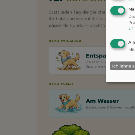
↓
1
Ma
Statt jeden Tag die gleiche Runde: Sag de
Die
ihr habt und worauf ihr Lust habt: wir b
Pro
passende Runde — direkt von eurem Sta
↓
1
NACH STIMMUNG
All
Mit
Entspannt
20-30 min · gemütlicher
Ich lehne 
Spaziergang
NACH THEMA
Am Wasser
Bäche, Seen & Schwimmstell