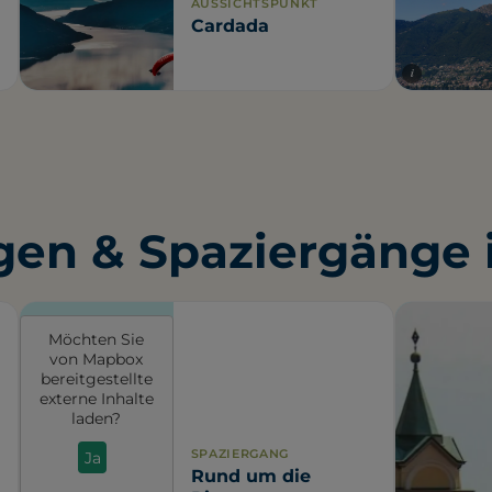
AUSSICHTSPUNKT
Cardada
i
en & Spaziergänge i
Möchten Sie
von
Mapbox
bereitgestellte
externe Inhalte
laden?
SPAZIERGANG
Ja
Rund um die