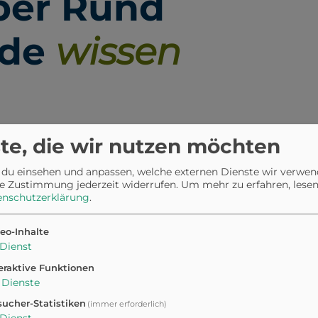
über Rund
nde
wissen
te, die wir nutzen möchten
m Piazza Grande in Locarno.
nd bietet einen leichten
 du einsehen und anpassen, welche externen Dienste wir verwe
ege, schöne Natur und
e Zustimmung jederzeit widerrufen.
Um mehr zu erfahren, lesen 
enschutzerklärung
.
r euren Vierbeiner. Bitte
eo-Inhalte
Dienst
eraktive Funktionen
fekt
Dienste
2.522 R
bereits ge
ucher-Statistiken
g.
(immer erforderlich)