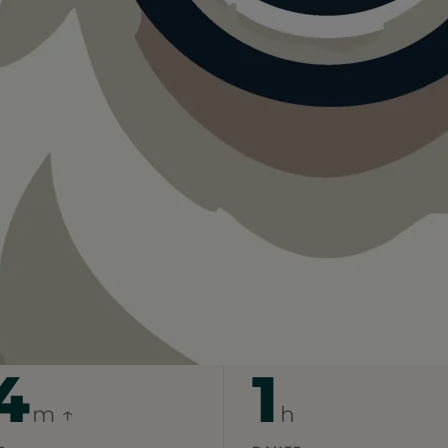
za Grande
für Rund um Piazza Grande.
 zu anstrengend. Lieber früh morgens oder abends
4
1
m ↑
h