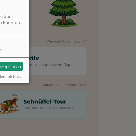
te über
en könnten.
Wie viel Power habt ihr?
n.
Aktiv
45+ min · ausgepowerte Tage
akzeptieren
iert mit Klaro!
Worauf habt ihr heute Lust?
Schnüffel-Tour
Langsam, mit vielen Stationen