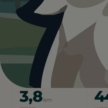
Grande
Schweiz
Tessin
Locarno
Rund um Piaz
Heute ist
eher nicht ideal
36°C und kein Schatten vor Ort. Für Hunde
starten.
Wetterdaten:
OpenWeatherMap
3,8
4
km