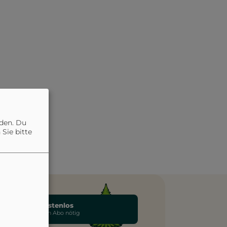
nden. Du
Sie bitte
unden
Kostenlos
neriert
Kein Abo nötig