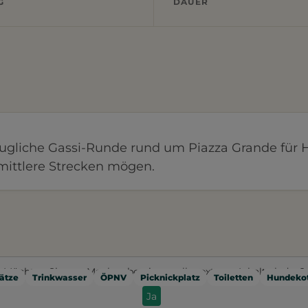
G
DAUER
augliche Gassi-Runde rund um Piazza Grande für 
 mittlere Strecken mögen.
Möchten Sie von
Mapbox
bereitgestellte externe Inhalte laden?
ätze
Trinkwasser
ÖPNV
Picknickplatz
Toiletten
Hundekot
Ja