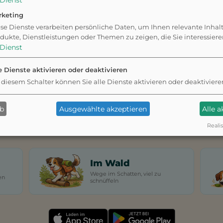
Dienst
rketing
r App, wie viel Zeit
se Dienste verarbeiten persönliche Daten, um Ihnen relevante Inhal
auen euch eine
dukte, Dienstleistungen oder Themen zu zeigen, die Sie interessier
ndort.
Dienst
e Dienste aktivieren oder deaktivieren
 diesem Schalter können Sie alle Dienste aktivieren oder deaktiviere
Schnell
unter 20 min · für zwischendurch
ab
Ausgewählte akzeptieren
Alle 
Realis
Im Wald
Wege im Schatten, viel zu
en
schnüffeln